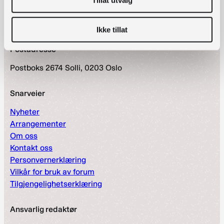
Tillat utvalg
nett.bibliotekutvikling@nb.no
Ikke tillat
Telefon:
23 27 60 00
Postadresse
Postboks 2674 Solli, 0203 Oslo
Snarveier
Nyheter
Arrangementer
Om oss
Kontakt oss
Personvernerklæring
Vilkår for bruk av forum
Tilgjengelighetserklæring
Ansvarlig redaktør