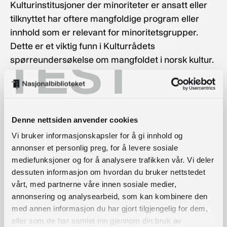
Kulturinstitusjoner der minoriteter er ansatt eller
tilknyttet har oftere mangfoldige program eller
innhold som er relevant for minoritetsgrupper.
Dette er et viktig funn i Kulturrådets
TEST
spørreundersøkelse om mangfoldet i norsk kultur.
På denne konferansen ønsker vi å belyse
betydningen av mangfold i alle ledd av kulturell
virksomhet, mekanismer for utstøtning, metoder
Denne nettsiden anvender cookies
for inkludering, betydningen av mangfoldige
Vi bruker informasjonskapsler for å gi innhold og
nettverk, og å bruke lokale ressurser.
annonser et personlig preg, for å levere sosiale
Et utvalg presentasjoner fra møtet
:
mediefunksjoner og for å analysere trafikken vår. Vi deler
dessuten informasjon om hvordan du bruker nettstedet
Hvordan lager man et relevant bibliotekprogram
vårt, med partnerne våre innen sosiale medier,
som treffer bredt? Hvem ansetter man til å gjøre
annonsering og analysearbeid, som kan kombinere den
med annen informasjon du har gjort tilgjengelig for dem,
jobben?
eller som de har samlet inn gjennom din bruk av