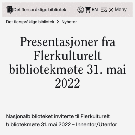
Hopp
EN
|
Det flerspråklige bibliotek
Meny
Åpne
til
meny
innhold
Det flerspråklige bibliotek
Nyheter
Presentasjoner fra
Flerkulturelt
bibliotekmøte 31. mai
2022
Nasjonalbiblioteket inviterte til Flerkulturelt
bibliotekmøte 31. mai 2022 – Innenfor/Utenfor