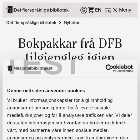
Hopp
EN
|
Det flerspråklige bibliotek
Meny
Åpne
til
meny
innhold
Det flerspråklige bibliotek
Nyheter
Bokpakkar frå DFB
TEST
tilgjengleg igjen
Denne nettsiden anvender cookies
Publisert
Vi bruker informasjonskapsler for å gi innhold og
14. august 2023 10:32
annonser et personlig preg, for å levere sosiale
Nasjonalbiblioteket har no opna igjen for tinging av
mediefunksjoner og for å analysere trafikken vår. Vi deler
dessuten informasjon om hvordan du bruker nettstedet
bokpakkar frå Det fleirspråklege bibliotek
vårt, med partnerne våre innen sosiale medier,
Lån en bokpakke
annonsering og analysearbeid, som kan kombinere den