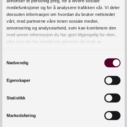
annonser et personlig preg, for å levere sosiale
Bestillingsfrist for alle pakker er 1. februar! Bøkene skaffes fra
mediefunksjoner og for å analysere trafikken vår. Vi deler
hele verden, og leveres med katalogposter innen 1. oktober.
dessuten informasjon om hvordan du bruker nettstedet
vårt, med partnerne våre innen sosiale medier,
Antall
annonsering og analysearbeid, som kan kombinere den
med annen informasjon du har gjort tilgjengelig for dem,
eller som de har samlet inn gjennom din bruk av
Ukrainske
Legg i handlekurv
tjenestene deres.
barnebøker
Samtykkevalg
antall
Nødvendig
Kontaktinformasjon
Egenskaper
bibliotekutvikling@nb.no
nett.bibliotekutvikling@nb.no
Statistikk
Telefon:
23 27 60 00
Markedsføring
Postadresse