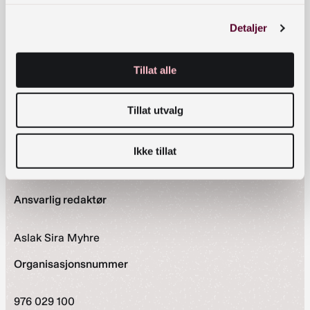
Postboks 2674 Solli, 0203 Oslo
Detaljer
Snarveier
Nyheter
Tillat alle
Arrangementer
Om oss
Tillat utvalg
Kontakt oss
Personvernerklæring
Vilkår for bruk av forum
Ikke tillat
Tilgjengelighetserklæring
Ansvarlig redaktør
Aslak Sira Myhre
Organisasjonsnummer
976 029 100