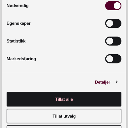
Nødvendig
Bøker
Egenskaper
Alle bøker på belarusisk
Statistikk
Markedsføring
Detaljer
Kontaktinformasjon
bibliotekutvikling@nb.no
Tillat alle
nett.bibliotekutvikling@nb.no
Tillat utvalg
Telefon:
23 27 60 00