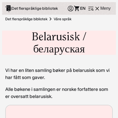
Hopp
EN
|
Det flerspråklige bibliotek
Meny
Åpne
til
meny
innhold
Det flerspråklige bibliotek
Våre språk
Belarusisk /
беларуская
Vi har en liten samling bøker på belarusisk som vi
har fått som gaver.
Alle bøkene i samlingen er norske forfattere som
er oversatt belarusisk.