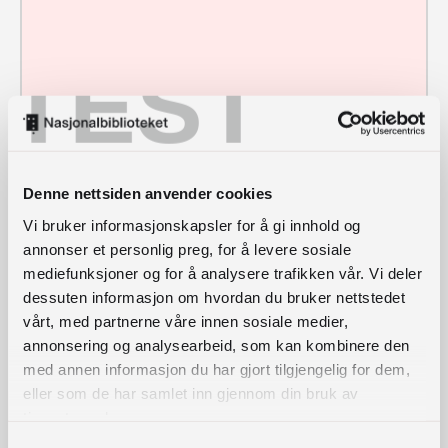
TEST
Gul
Ansvarlig for samlinger på armensk, belarusisk,
guln
Denne nettsiden anvender cookies
bulgarsk, georgisk, makedonsk, russisk, tsjetsjensk,
ara.b
nar
Vi bruker informasjonskapsler for å gi innhold og
tyrkisk og ukrainsk. Jobber med tilbud til barn og
akke
a
annonser et personlig preg, for å levere sosiale
unge på tvers av språk. Ansvar for vandreutstillingen
@nb.
Ba
mediefunksjoner og for å analysere trafikken vår. Vi deler
«Ja vi elsker ski».
no
kke
23
dessuten informasjon om hvordan du bruker nettstedet
27
vårt, med partnerne våre innen sosiale medier,
63
annonsering og analysearbeid, som kan kombinere den
56
med annen informasjon du har gjort tilgjengelig for dem,
eller som de har samlet inn gjennom din bruk av
Snarvei til katalogen
tjenestene deres.
Samtykkevalg