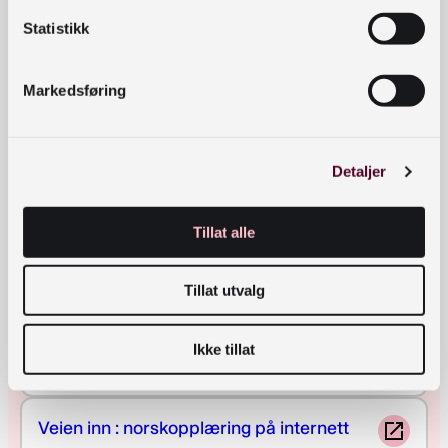
Statistikk
Alle bøker for barn og unge
Markedsføring
Film
Detaljer
Alle filmer
Tillat alle
Norskkurs
Tillat utvalg
Ikke tillat
Alle norskkurs
Veien inn : norskopplæring på internett