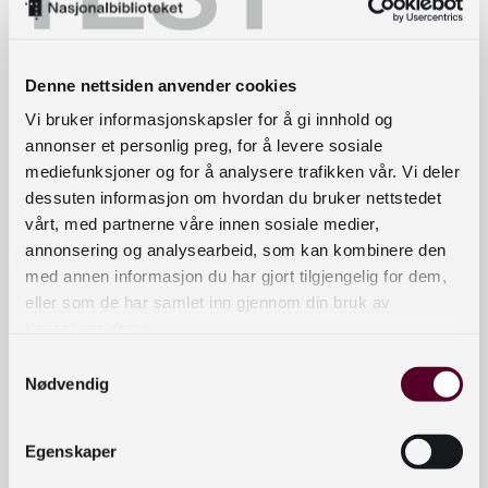
Biografier og biografiske fortellinger
Denne nettsiden anvender cookies
Vi bruker informasjonskapsler for å gi innhold og
All skjønnlitteratur
annonser et personlig preg, for å levere sosiale
mediefunksjoner og for å analysere trafikken vår. Vi deler
dessuten informasjon om hvordan du bruker nettstedet
All faglitteratur
vårt, med partnerne våre innen sosiale medier,
annonsering og analysearbeid, som kan kombinere den
med annen informasjon du har gjort tilgjengelig for dem,
eller som de har samlet inn gjennom din bruk av
Bøker for barn og unge
tjenestene deres.
Samtykkevalg
Nødvendig
Bildebøker
Egenskaper
Ungdomsbøker