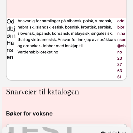
Od
Ansvarlig for samlinger på albansk, polsk, rumensk,
odd
hebraisk, islandsk, estisk, bosnisk, kroatisk, serbisk,
bjor
dbj
slovensk, japansk, koreansk, malaysisk, singalesisk,
n.ha
ørn
thai og vietnamesisk. Ansvar for innkjøp av språkkurs
nsen
Ha
og ordbøker. Jobber med innkjøp til
@nb.
ns
Verdensbiblioteket.no
no
en
23
27
63
61
Snarveier til katalogen
Bøker for voksne
TEST
Krim og spenning