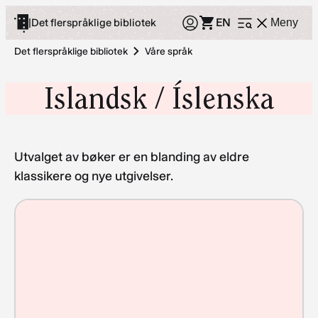
Hopp
EN
|
Det flerspråklige bibliotek
Meny
Åpne
til
meny
innhold
Det flerspråklige bibliotek
Våre språk
Islandsk / Íslenska
Utvalget av bøker er en blanding av eldre
klassikere og nye utgivelser.