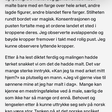
malte bare med en farge over hele arket, andre
lagde figurer, andre blandet flere farger. Stilheten
rundt bordet var magisk. Konsentrasjonen og
pusten fortalte meg at ordene landet et sted i
kroppene deres. Jeg observerte avslappende og
bøyde kropper fremover i takt med rolig pust. Jeg
kunne observere lyttende kropper.
Etter å ha lest diktet ferdig og malingen hadde
tørket snakket vi om det de hadde malt. Det var
mange sterke inntrykk. «Kan jeg ta med arket mitt
hjem?» sa plutselig en mann. «Jeg vil gjerne vise til
sønnene mine at jeg har malt i dag». Mange kan
kjenne en mestringsfølelse ved å male, særlig de
som ikke har så mange ord ennå. Behovet og
lengselen etter å kunne uttrykke seg selv på norsk
kan være stor. Tanken på at det norske språket