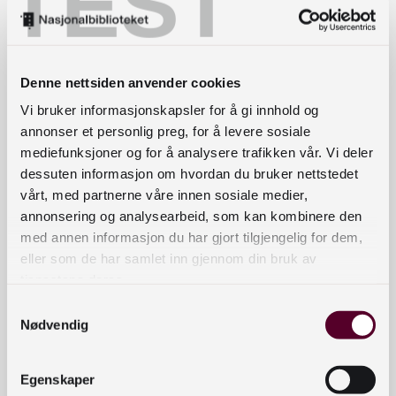
TEST
historier som må bli fortalt.
Noen ganger har de ikke nok ord til å fortelle en
historie. Men vi kan alle merke at det ligger en
Denne nettsiden anvender cookies
historie bak et ord. Jeg ba dem etterpå pynte på
Vi bruker informasjonskapsler for å gi innhold og
de ordene de ikke likte. Pynte med blyanter. Lage
annonser et personlig preg, for å levere sosiale
ansikt, blomster eller hva de ønsker. Da kommer
mediefunksjoner og for å analysere trafikken vår. Vi deler
latteren fram igjen.
dessuten informasjon om hvordan du bruker nettstedet
vårt, med partnerne våre innen sosiale medier,
annonsering og analysearbeid, som kan kombinere den
med annen informasjon du har gjort tilgjengelig for dem,
2.
Maling og dikt
eller som de har samlet inn gjennom din bruk av
tjenestene deres.
Jeg besøkte en språkkafé på et bibliotek med dikt
Samtykkevalg
og maling. Bibliotekarene hjalp meg å rydde
Nødvendig
rommet. Vi satte opp et stort, langt bord hvor
deltagerne kunne sitte. Jeg satte maling midt på
Egenskaper