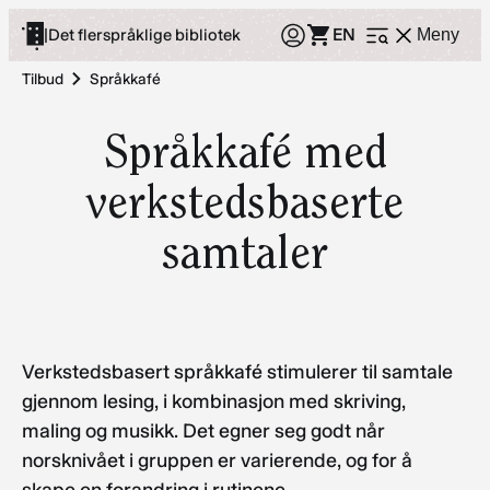
Hopp
EN
|
Det flerspråklige bibliotek
Meny
Åpne
til
meny
innhold
Tilbud
Språkkafé
Språkkafé med
verkstedsbaserte
samtaler
Verkstedsbasert språkkafé stimulerer til samtale
gjennom lesing, i kombinasjon med skriving,
maling og musikk. Det egner seg godt når
norsknivået i gruppen er varierende, og for å