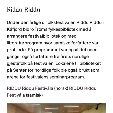
Riddu Riđđu
Under den årlige urfolksfestivalen Riddu Riđđu i
Kåfjord bidro Troms fylkesbibliotek med å
arrangere festivalbibliotek og med
litteraturprogram hvor samiske forfattere var
profilerte. På programmet var også det noen
ganger også forfattere fra årets nordlige
gjestefolk på festivalen. Lokalene til biblioteket
på Senter for nordlige folk ble også brukt som
arena for festivalens seminarprogram.
RIDDU Riđđu Festivála
(norsk)
RIDDU Riđđu
Festivála
(samisk)