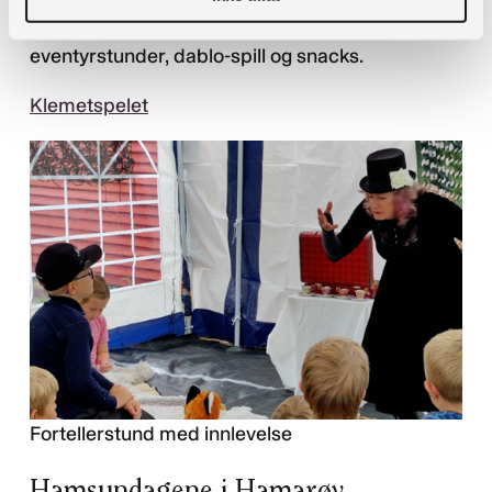
kunne lokke med Makerspace-aktiviteter,
eventyrstunder, dablo-spill og snacks.
Klemetspelet
Fortellerstund med innlevelse
Hamsundagene i Hamarøy