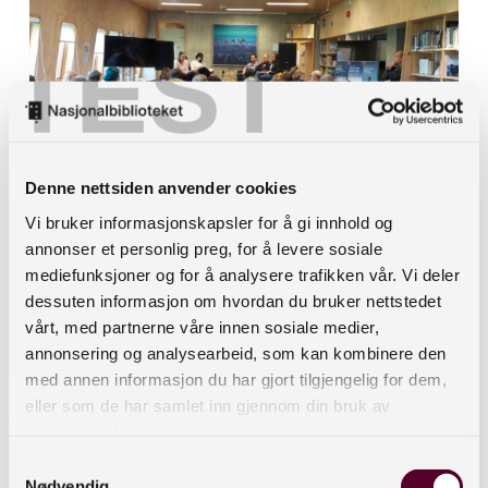
TEST
Denne nettsiden anvender cookies
Fra diskusjonspanel under Riddu Riddu-
Vi bruker informasjonskapsler for å gi innhold og
festivalen i 2016. Foto: Edel Olsen
annonser et personlig preg, for å levere sosiale
mediefunksjoner og for å analysere trafikken vår. Vi deler
Márkomeannu
dessuten informasjon om hvordan du bruker nettstedet
vårt, med partnerne våre innen sosiale medier,
Nordland fylkesbibliotek arrangerte i 2022
annonsering og analysearbeid, som kan kombinere den
med annen informasjon du har gjort tilgjengelig for dem,
festivalbibliotek ved den samiske festivalen
eller som de har samlet inn gjennom din bruk av
Márkomeannu i Evenes kommune. I samarbeid
tjenestene deres.
med Sametingets bibliotek så ble det presentert
Samtykkevalg
samiske barnebøker, med høytlesing på både
Nødvendig