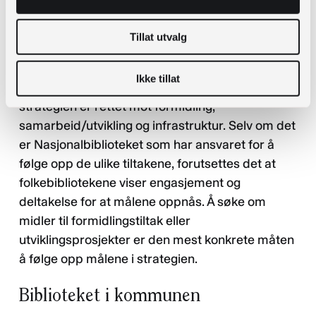
I tillegg til Folkebibliotekloven er den
nasjonale
bibliotekstrategien
et viktig grunnlagsdokument.
Tillat utvalg
Den gjeldende bibliotekstrategien ble først
lansert i 2019 og deretter vedtatt videreført til
Ikke tillat
2025. De tjue tiltakene i den videreførte
strategien er rettet mot formidling,
samarbeid/utvikling og infrastruktur. Selv om det
er Nasjonalbiblioteket som har ansvaret for å
følge opp de ulike tiltakene, forutsettes det at
folkebibliotekene viser engasjement og
deltakelse for at målene oppnås. Å søke om
midler til formidlingstiltak eller
utviklingsprosjekter er den mest konkrete måten
å følge opp målene i strategien.
Biblioteket i kommunen