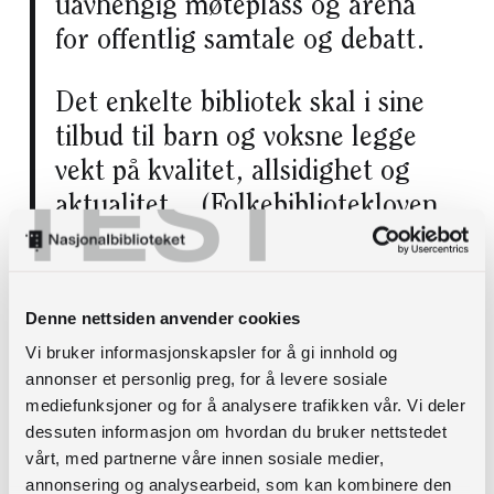
uavhengig møteplass og arena
for offentlig samtale og debatt.
Det enkelte bibliotek skal i sine
tilbud til barn og voksne legge
vekt på kvalitet, allsidighet og
TEST
aktualitet. (Folkebibliotekloven,
2013, § 1)
Denne nettsiden anvender cookies
Vi bruker informasjonskapsler for å gi innhold og
annonser et personlig preg, for å levere sosiale
Vinteren 2023/24 gjennomførte
mediefunksjoner og for å analysere trafikken vår. Vi deler
fylkesbibliotekene en større spørreundersøkelse i
dessuten informasjon om hvordan du bruker nettstedet
samtlige norske folkebibliotek. Hensikten var å se
vårt, med partnerne våre innen sosiale medier,
nærmere på hvordan bemanningsnivået påvirket
annonsering og analysearbeid, som kan kombinere den
driften i henhold til kravene i Folkebibliotekloven.