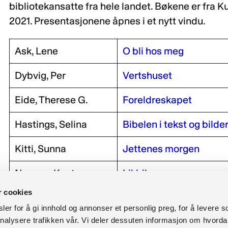
bibliotekansatte fra hele landet. Bøkene er fra 
2021. Presentasjonene åpnes i et nytt vindu.
Ask, Lene
O bli hos meg
Dybvig, Per
Vertshuset
Eide, Therese G.
Foreldreskapet
Hastings, Selina
Bibelen i tekst og bilde
Kitti, Sunna
Jettenes morgen
Nærum, Knut
Likbilen
r cookies
Sigbjørnsen, Hanne
Bare vent : babybobla il
er for å gi innhold og annonser et personlig preg, for å levere s
nalysere trafikken vår. Vi deler dessuten informasjon om hvorda