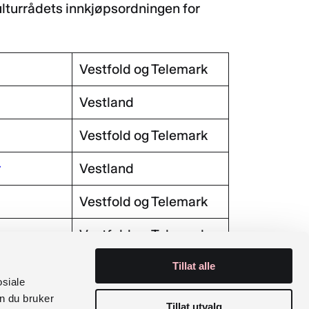
Kulturrådets innkjøpsordningen for
Vestfold og Telemark
Vestland
Vestfold og Telemark
r
Vestland
Vestfold og Telemark
Vestfold og Telemark
lustrert
Vestland
Tillat alle
osiale
n du bruker
Tillat utvalg