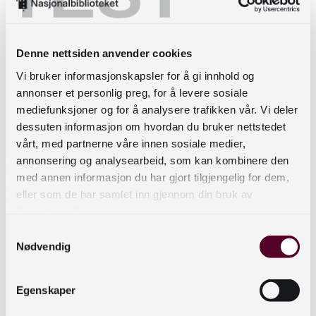
Mål:
Ta utgangspunkt i organisasjonen sitt
Denne nettsiden anvender cookies
behov, og beskriv effekten av
Vi bruker informasjonskapsler for å gi innhold og
sluttproduktet og gevinsten for
annonser et personlig preg, for å levere sosiale
organisasjonen. Effektene må være
mediefunksjoner og for å analysere trafikken vår. Vi deler
dessuten informasjon om hvordan du bruker nettstedet
målbare.
vårt, med partnerne våre innen sosiale medier,
Bakgrunn for prosjektet:
annonsering og analysearbeid, som kan kombinere den
med annen informasjon du har gjort tilgjengelig for dem,
Beskriv prosjektets strategiske
eller som de har samlet inn gjennom din bruk av
forankring, for eksempel forankring i
tjenestene deres.
egne planer eller statlige planer.
Samtykkevalg
Nødvendig
Prosjektalternativ og konsept:
Beskriv ulike prosjektalternativ som er
vurdert, og det endelige valget.
Egenskaper