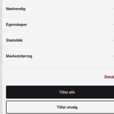
Samtykkevalg
Nødvendig
Egenskaper
Statistikk
Markedsføring
Sjangerforedrag 4
Detal
Tendens 8: Populærvitenskapelige bøker.
Tillat alle
Tendens 9: Biografien. Tendens 10: Grafisk
sakprosa.
Tillat utvalg