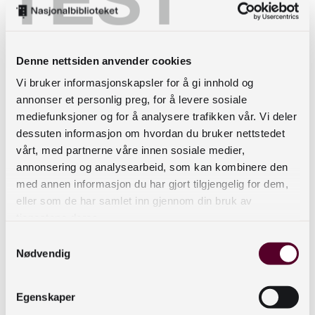
løsningene sammen, eller er det noen
som har en særlig beslutningsrett?
T
id: Hvor lang tid har dere?
Denne nettsiden anvender cookies
4. Sjekk punkt 3 (ART) opp mot punkt 2 (DO) og
Vi bruker informasjonskapsler for å gi innhold og
1 (I).
Er det noe som mangler i agendaen, rollene,
annonser et personlig preg, for å levere sosiale
reglene og tiden for at dere skal klare å oppnå de
mediefunksjoner og for å analysere trafikken vår. Vi deler
dessuten informasjon om hvordan du bruker nettstedet
ønskede resultatene og intensjonen med
vårt, med partnerne våre innen sosiale medier,
prosessen? Bør noe kuttes og erstattes med noe
annonsering og analysearbeid, som kan kombinere den
annet? Gjør denne øvelsen til du ser en klar
med annen informasjon du har gjort tilgjengelig for dem,
sammenheng mellom punktene.
eller som de har samlet inn gjennom din bruk av
tjenestene deres.
5. Presenter I DO ART i starten av møtet eller
Samtykkevalg
workshopen.
Be deltakerne stille spørsmål og
Nødvendig
komme med forslag til endringer. På denne
måten får dere en felles forståelse av hvorfor
Egenskaper
dere er samlet, hva dere håper å oppnå og hva