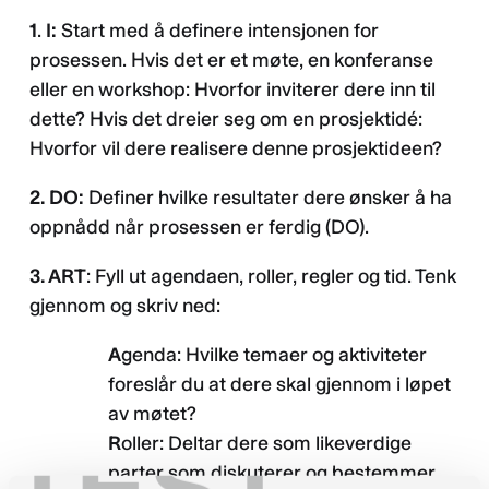
1
.
I:
Start med å definere intensjonen for
prosessen. Hvis det er et møte, en konferanse
eller en workshop: Hvorfor inviterer dere inn til
dette? Hvis det dreier seg om en prosjektidé:
Hvorfor vil dere realisere denne prosjektideen?
2. DO:
Definer hvilke resultater dere ønsker å ha
oppnådd når prosessen er ferdig (DO).
3. ART
: Fyll ut agendaen, roller, regler og tid. Tenk
gjennom og skriv ned:
A
genda: Hvilke temaer og aktiviteter
foreslår du at dere skal gjennom i løpet
av møtet?
TEST
R
oller: Deltar dere som likeverdige
parter som diskuterer og bestemmer