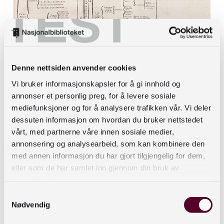
TEST
Denne nettsiden anvender cookies
Vi bruker informasjonskapsler for å gi innhold og
annonser et personlig preg, for å levere sosiale
mediefunksjoner og for å analysere trafikken vår. Vi deler
dessuten informasjon om hvordan du bruker nettstedet
vårt, med partnerne våre innen sosiale medier,
annonsering og analysearbeid, som kan kombinere den
med annen informasjon du har gjort tilgjengelig for dem,
eller som de har samlet inn gjennom din bruk av
Kunnskapstreet fra innledningen til Diderot og
tjenestene deres.
d’Alemberts
Encylopédie
Samtykkevalg
Nødvendig
Med utgangspunkt i Bacons teorier, Diderot og
d’Alemberts inndelinger og boksamlingen som