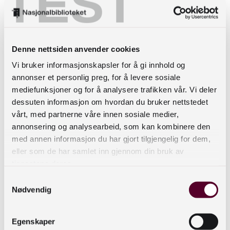
TEST
Pettigrew og Sylvain (1996) koblet
arbeidsoppgavene til funksjonene som inngår i
en profesjonell rolle, slik som administrator,
Denne nettsiden anvender cookies
ekspert, leder, rådgiver eller nybegynner. De
mener at informasjon blir søkt og brukt
Vi bruker informasjonskapsler for å gi innhold og
annonser et personlig preg, for å levere sosiale
annerledes avhengig av funksjonen; i funksjonen
mediefunksjoner og for å analysere trafikken vår. Vi deler
ekspert inngår andre oppgaver enn
dessuten informasjon om hvordan du bruker nettstedet
administrator. Hartel (2010) identifiserte at
vårt, med partnerne våre innen sosiale medier,
seriøse «hobbyister» også søker og bruker
annonsering og analysearbeid, som kan kombinere den
informasjon på varierte måter når de avanserer i
med annen informasjon du har gjort tilgjengelig for dem,
sine ‘hobbykarrierer’.
eller som de har samlet inn gjennom din bruk av
tjenestene deres.
Savolainen (1995) ser informasjonssøking som en
Samtykkevalg
del av livsmestring i sin modell for håndtering av
Nødvendig
informasjon i hverdagen, der både personlige og
sosiale aspekter er inkludert. De personlige
Egenskaper
egenskapenes innvirkning (f.eks. forkunnskaper,