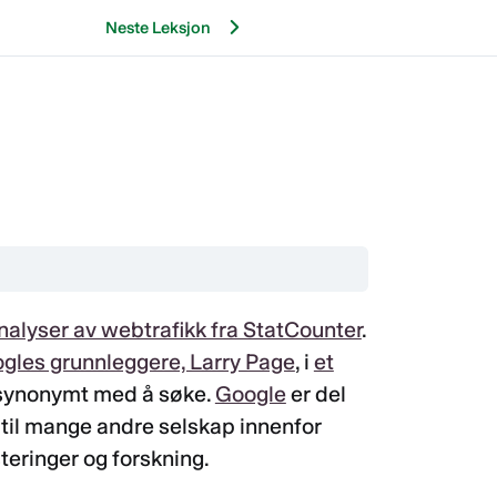
Neste Leksjon
nalyser av webtrafikk fra StatCounter
.
gles grunnleggere, Larry Page
, i
et
bli synonymt med å søke.
Google
er del
il mange andre selskap innenfor
teringer og forskning.