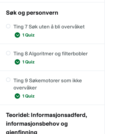
Søk og personvern
Ting 6
Ting 7 Søk uten å bli overvåket
1 Quiz
Ting 8 Algoritmer og filterbobler
Ting 7
1 Quiz
Ting 9 Søkemotorer som ikke
Ting 8
overvåker
1 Quiz
Teoridel: Informasjonsadferd,
Ting 9
informasjonsbehov og
gjenfinning