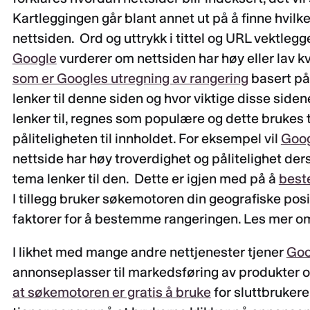
Kartleggingen går blant annet ut på å finne hvilk
nettsiden. Ord og uttrykk i tittel og URL vektleg
Google
vurderer om nettsiden har høy eller lav k
som er Googles utregning av rangering
basert på
lenker til denne siden og hvor viktige disse sid
lenker til, regnes som populære og dette brukes t
påliteligheten til innholdet. For eksempel vil
Goo
nettside har høy troverdighet og pålitelighet d
tema lenker til den. Dette er igjen med på å
best
I tillegg bruker søkemotoren din geografiske posisj
faktorer for å bestemme rangeringen. Les mer om
I likhet med mange andre nettjenester tjener
Goo
annonseplasser til markedsføring av produkter og
at søkemotoren er gratis å bruke
for sluttbrukere