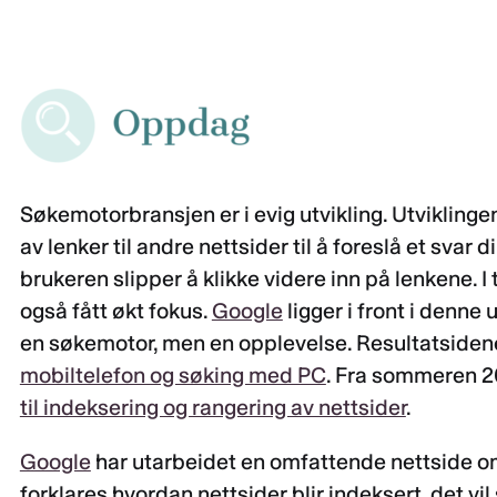
Søkemotorbransjen er i evig utvikling. Utviklingen
av lenker til andre nettsider til å foreslå et svar d
brukeren slipper å klikke videre inn på lenkene. I
også fått økt fokus.
Google
ligger i front i denne
en søkemotor, men en opplevelse. Resultatsiden
mobiltelefon og søking med PC
. Fra sommeren 2
til indeksering og rangering av nettsider
.
Google
har utarbeidet en omfattende nettside 
forklares hvordan nettsider blir indeksert, det vil 