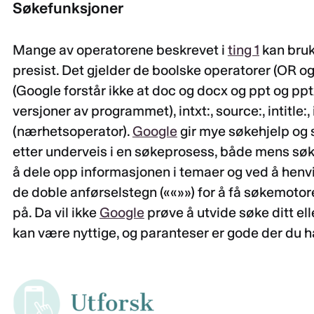
Søkefunksjoner
Mange av operatorene beskrevet i
ting 1
kan bruk
presist. Det gjelder de boolske operatorer (OR og «
(Google forstår ikke at doc og docx og ppt og ppt
versjoner av programmet), intxt:, source:, intitle:, i
(nærhetsoperator).
Google
gir mye søkehjelp og s
etter underveis i en søkeprosess, både mens søke
å dele opp informasjonen i temaer og ved å henvis
de doble anførselstegn (««»») for å få søkemotoren
på. Da vil ikke
Google
prøve å utvide søke ditt el
kan være nyttige, og paranteser er gode der du ha