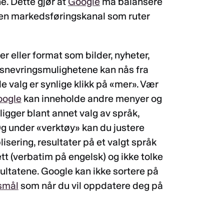
e. Dette gjør at
Google
må balansere
ære en markedsføringskanal som ruter
er eller format som bilder, nyheter,
nnsnevringsmulighetene kan nås fra
e valg er synlige klikk på «mer». Vær
oogle
kan inneholde andre menyer og
ligger blant annet valg av språk,
Og under «verktøy» kan du justere
blisering, resultater på et valgt språk
ett (verbatim på engelsk) og ikke tolke
sultatene. Google kan ikke sortere på
rsmål
som når du vil oppdatere deg på