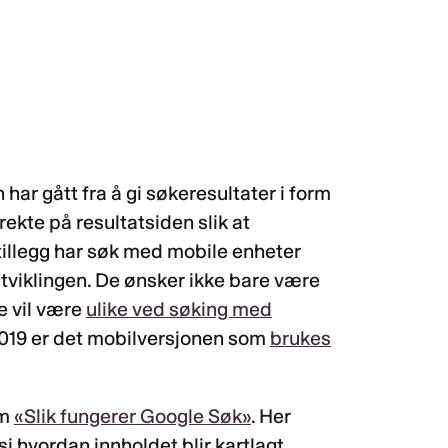
 har gått fra å gi søkeresultater i form
irekte på resultatsiden slik at
 tillegg har søk med mobile enheter
 utviklingen. De ønsker ikke bare være
e vil være
ulike ved søking med
019 er det mobilversjonen som
brukes
om
«Slik fungerer Google Søk»
. Her
si hvordan innholdet blir kartlagt.