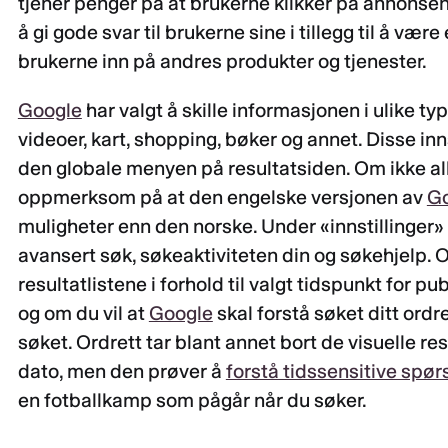
tjener penger på at brukerne klikker på annonsen
å gi gode svar til brukerne sine i tillegg til å v
brukerne inn på andres produkter og tjenester.
Google
har valgt å skille informasjonen i ulike typ
videoer, kart, shopping, bøker og annet. Disse i
den globale menyen på resultatsiden. Om ikke all
oppmerksom på at den engelske versjonen av
G
muligheter enn den norske. Under «innstillinger» 
avansert søk, søkeaktiviteten din og søkehjelp. 
resultatlistene i forhold til valgt tidspunkt for pu
og om du vil at
Google
skal forstå søket ditt ordr
søket. Ordrett tar blant annet bort de visuelle re
dato, men den prøver å
forstå tidssensitive spø
en fotballkamp som pågår når du søker.