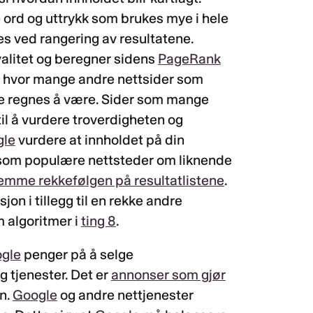
e ord og uttrykk som brukes mye i hele
ges ved rangering av resultatene.
valitet og beregner sidens
PageRank
 hvor mange andre nettsider som
ene regnes å være. Sider som mange
il å vurdere troverdigheten og
gle
vurdere at innholdet på din
ersom populære nettsteder om liknende
emme rekkefølgen på resultatlistene
.
on i tillegg til en rekke andre
 algoritmer i
ting 8
.
gle
penger på å selge
 tjenester. Det er
annonser som gjør
n.
Google
og andre nettjenester