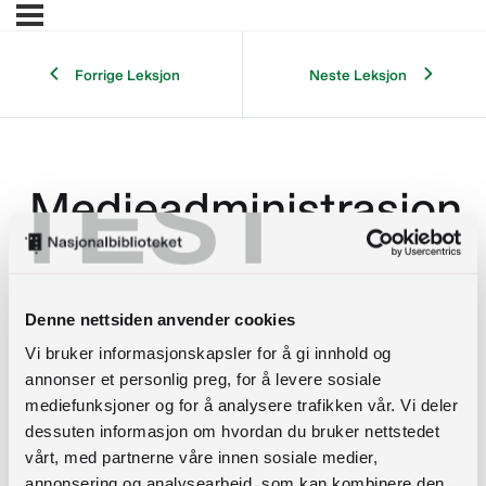
Forrige Leksjon
Neste Leksjon
TEST
Medieadministrasjon
Introduksjonskurs for biblioteksjefer
Medieadministrasjon
Denne nettsiden anvender cookies
De største kostnadene for et bibliotek, foruten
Vi bruker informasjonskapsler for å gi innhold og
personale og lokaler, ligger i systemer og innkjøp
annonser et personlig preg, for å levere sosiale
av medier. Du finner informasjon om
mediefunksjoner og for å analysere trafikken vår. Vi deler
anskaffelsesregler i kapittel 1.
dessuten informasjon om hvordan du bruker nettstedet
vårt, med partnerne våre innen sosiale medier,
I denne leksjonen tar vi for oss noen viktige
annonsering og analysearbeid, som kan kombinere den