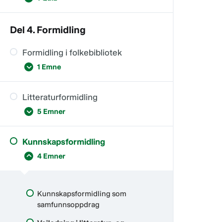
Språkkafé i biblioteket
Del 4. Formidling
Quiz- Biblioteket som møtested og
arena
Formidling i folkebibliotek
1 Emne
Litteraturformidling
Formidlingsoppdraget
5 Emner
Kunnskapsformidling
Litteraturformidling som
4 Emner
samfunnsoppdrag
Lesersørvis
Kunnskapsformidling som
Bokkunnskaper
samfunnsoppdrag
Eksempler på litteraturformidling