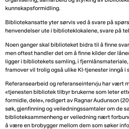
kunnskapsformidling.
Bibliotekansatte yter sørvis ved å svare på spørs
henvendelser ute i biblioteklokalene, svare på tel
Noen ganger skal biblioteket bidra til å finne sv
men oftest handler det om å finne kilder der låne
ligger i bibliotekets samling, i fjernlånsmateriale
framover vil trolig også ulike KI-tjenester inngå 
Referansearbeid og referanseintervju har vært
«tjenesten bibliotek tilbyr brukerne som leter et
formidle, dele», redigert av Ragnar Audunson (201
søk, gjenfinning og veiledningssamtaler om de 
biblioteksammenheng er veiledning nært forbun
å være en brobygger mellom dem som søker infor