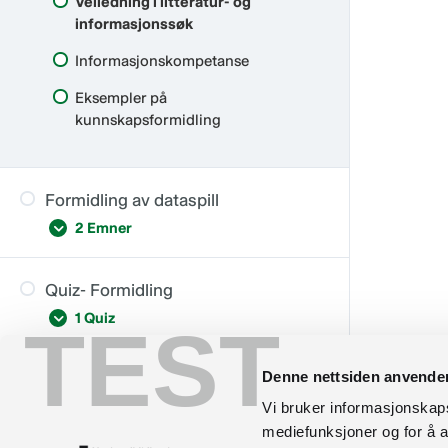
Veiledning i litteratur- og
Samarbeid om formidling
informasjonssøk
Informasjonskompetanse
Eksempler på
kunnskapsformidling
Formidling av dataspill
2 Emner
Quiz- Formidling
Forankring og tilrettelegging
1 Quiz
TEST
Kompetanse og aktiviteter
Denne nettsiden anvende
Del 5. Avslutning
Quiz – Formidling
Vi bruker informasjonskapsl
Veien videre
mediefunksjoner og for å a