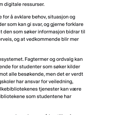
m digitale ressurser.
e for å avklare behov, situasjon og
lder som kan gi svar, og gjerne forklare
t den som søker informasjon bidrar til
erveis, og at vedkommende blir mer
økesystemet. Fagtermer og ordvalg kan
ende for studenter som søker kilder
 imot alle besøkende, men det er verdt
skoler har ansvar for veiledning,
Folkebibliotekenes tjenester kan være
gbibliotekene som studentene har