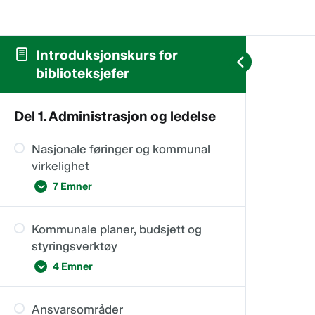
Introduksjonskurs for
biblioteksjefer
Del 1. Administrasjon og ledelse
Nasjonale føringer og kommunal
virkelighet
7 Emner
Kommunale planer, budsjett og
Kommunal leder og fagperson
styringsverktøy
Bibliotekloven
4 Emner
Nasjonal bibliotekstrategi
Ansvarsområder