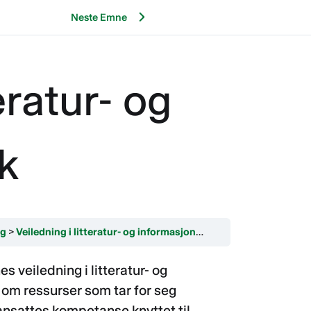
Neste Emne
eratur- og
k
ng
Veiledning i litteratur- og informasjonssøk
s veiledning i litteratur- og
 om ressurser som tar for seg
ansattes kompetanse knyttet til