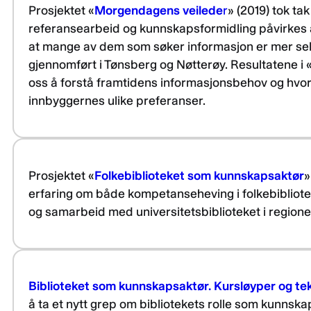
Prosjektet «
Morgendagens veilede
r
» (2019) tok ta
referansearbeid og kunnskapsformidling påvirkes a
at mange av dem som søker informasjon er mer selv
gjennomført i Tønsberg og Nøtterøy. Resultatene i
oss å forstå framtidens informasjonsbehov og hvor
innbyggernes ulike preferanser.
Prosjektet «
Folkebiblioteket som kunnskapsaktør
»
erfaring om både kompetanseheving i folkebibliot
og samarbeid med universitetsbiblioteket i regione
Biblioteket som kunnskapsaktør. Kursløyper og te
å ta et nytt grep om bibliotekets rolle som kunnskap