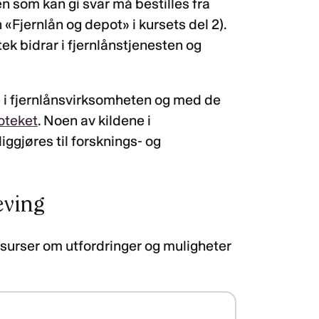
ren som kan gi svar må bestilles fra
n «Fjernlån og depot» i kursets del 2).
tek bidrar i fjernlånstjenesten og
e i fjernlånsvirksomheten og med de
oteket
. Noen av kildene i
iggjøres til forsknings- og
eving
essurser om utfordringer og muligheter