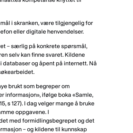
mål i skranken, være tilgjengelig for
efon eller digitale henvendelser.
aret – særlig på konkrete spørsmål,
ren selv kan finne svaret. Kildene
, i databaser og åpent på internett. Nå
i søkearbeidet.
 mye brukt som begreper om
ter informasjon», ifølge boka «Samle,
5, s 127). I dag velger mange å bruke
samme oppgavene. I
det med formidlingsbegrepet og det
masjon – og kildene til kunnskap