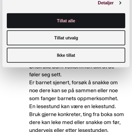
Rannveig vektla betydningen av å skape trygghet
Detaljer
i møter med både to- og fireåringen. Hun
forsøker også å møte hvert barn på en slik måte
Tillat alle
at de føler seg sett.
Av konkrete tips nevnte hun blant annet:
Tillat utvalg
Barn er forskjellige, prøv å forstå hva
Ikke tillat
slags barn du har foran deg.
Ønsk alle barn velkommen slik at de
føler seg sett.
Er barnet sjenert, forsøk å snakke om
noe dere kan se på sammen eller noe
som fanger barnets oppmerksomhet.
En lesestund kan være en lekestund.
Bruk gjerne konkreter, ting fra boka som
dere kan leke med eller snakke om før,
underveis eller etter lesestunden.