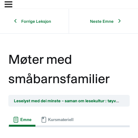
Forrige Leksjon
Neste Emne
Møter med
småbarnsfamilier
Leselyst med dei minste – saman om lesekultur : tøyveskebiblioteket, bokstart og bok i bruk i barnehagen
Emne
Kursmateriell