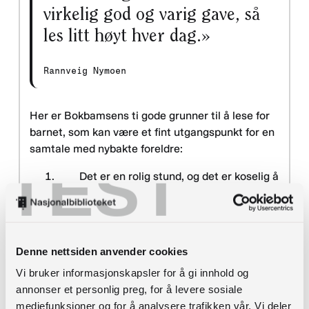
virkelig god og varig gave, så
les litt høyt hver dag.»
Rannveig Nymoen
Her er Bokbamsens ti gode grunner til å lese for
barnet, som kan være et fint utgangspunkt for en
samtale med nybakte foreldre:
TEST
Det er en rolig stund, og det er koselig å
bli lest for!
Når vi leser, øker vi ordforråd og
språkforståelse hos barnet.
Dere får en felles opplevelse.
Denne nettsiden anvender cookies
Bøker, fortellinger og eventyr er et godt
Vi bruker informasjonskapsler for å gi innhold og
utgangspunkt til samtale, dere får mer
annonser et personlig preg, for å levere sosiale
å snakke om.
mediefunksjoner og for å analysere trafikken vår. Vi deler
Språket blir bedre.