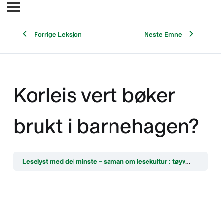
Forrige Leksjon
Neste Emne
Korleis vert bøker
brukt i barnehagen?
Leselyst med dei minste – saman om lesekultur : tøyveskebiblioteket, bokstart og bok i bruk i barnehagen