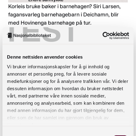
Korleis bruke bøker i barnehagen? Siri Larsen,
Personvernerklæring
fagansvarleg barnehagebarn i Deichamn, blir
TEST
med Hovinenga barnehage på tur.
Lesefrø-prosjektet er godt etablert i Oslo
gjennom fleire år, og filmen frå Hovinenga
barnehage demonstrerer korleis tilgang på
Denne nettsiden anvender cookies
bøker, bruk av bøker og kjennskap til bøker er
Vi bruker informasjonskapsler for å gi innhold og
tett samankopla og har innverknad på korleis dei
annonser et personlig preg, for å levere sosiale
tilsette lukkast med å bygge ein sterk lesekultur.
mediefunksjoner og for å analysere trafikken vår. Vi deler
dessuten informasjon om hvordan du bruker nettstedet
vårt, med partnerne våre innen sosiale medier,
10 lesegledenøklar for ein god lesekultur i
annonsering og analysearbeid, som kan kombinere den
barnehagen
med annen informasjon du har gjort tilgjengelig for dem,
eller som de har samlet inn gjennom din bruk av
I boka
Leseglede i barnehagen – ti nøkler til en
tjenestene deres.
god lesekultur
(2022) har Hadland og Hjellup
Samtykkevalg
samlet ti «lesegledenøklar» som framhevar