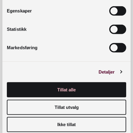
å strømme inn. Bare de siste par ukene har vi
Egenskaper
mottatt forsendelser fra 7 ulike institusjoner, og
flere er på vei. Vi forventer etter hvert en jevn
Statistikk
strøm som skal sørge for kontinuerlig arbeid i alle
digitaliseringsløyper.
Markedsføring
Status for digitaliseringsløyper
Det er fortsatt for lydmateriale vi har mest
Detaljer
digitaliseringskapasitet foreløpig. Der er den
tilpassede ABM-løypa fullt operativ og de fleste
Tillat alle
støttesystemer er på plass. For fotografisk
materiale er også løypene operative og kan ta
Tillat utvalg
imot de aller fleste formater.
Den neste digitaliseringsløypa som skal stå ferdig
Ikke tillat
er for videomateriale. Av ulike årsaker har