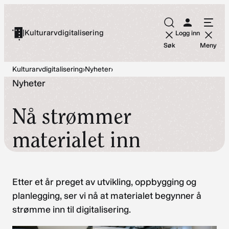
Hopp
til
|
Kulturarvdigitalisering
Logg inn
innhold
Søk
Meny
Kulturarvdigitalisering
›
Nyheter
›
Nyheter
Nå strømmer
materialet inn
Etter et år preget av utvikling, oppbygging og
planlegging, ser vi nå at materialet begynner å
strømme inn til digitalisering.