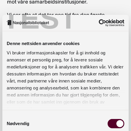
mot våre samarbeidsinstitusjoner.
TEST
Vi ser ofte at det tar noe tid fra den første
kontakten opprettes til vi mottar materialet inn
dørene i Mo i Rana. Selv om prosessen med
forarbeid kanskje kan føles omstendelig, er det et
Denne nettsiden anvender cookies
viktig arbeid som legger grunnlaget for et godt
Vi bruker informasjonskapsler for å gi innhold og
resultat videre.
annonser et personlig preg, for å levere sosiale
mediefunksjoner og for å analysere trafikken vår. Vi deler
Hvordan komme i gang med
dessuten informasjon om hvordan du bruker nettstedet
digitalisering av en samling
vårt, med partnerne våre innen sosiale medier,
annonsering og analysearbeid, som kan kombinere den
med annen informasjon du har gjort tilgjengelig for dem,
I løpet av det første året har vi opprettet kontakt
eller som de har samlet inn gjennom din bruk av
med mange institusjoner, og mange avtaler har
tjenestene deres.
blitt signert. Det har foregått mye god
Samtykkevalg
planlegging, rydding og sortering ute i
Nødvendig
institusjonene, og vi ser nå at materialet begynner