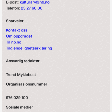
E-post:
kulturarv@nb.no
Telefon:
23 27 60 00
Snarveier
Kontakt oss
Om oppdraget
Til nb.no
Tilgjengelighetserklæring
Ansvarlig redaktør
Trond Myklebust
Organisasjonsnummer
976 029 100
Sosiale medier