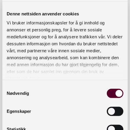
til fjernlånsarbeid i bibliotek
registrerer og vedlikeholder alle relevante
Denne nettsiden anvender cookies
data om biblioteket i BaseBibliotek
Vi bruker informasjonskapsler for å gi innhold og
opererer i samsvar med etablert
annonser et personlig preg, for å levere sosiale
fjernlånspraksis, se:
Retningslinjer for fjernlån
mediefunksjoner og for å analysere trafikken vår. Vi deler
dessuten informasjon om hvordan du bruker nettstedet
for fag- og folkebibliotek
vårt, med partnerne våre innen sosiale medier,
ikke utleverer passordet til noen utenfor
annonsering og analysearbeid, som kan kombinere den
biblioteket
med annen informasjon du har gjort tilgjengelig for dem,
eller som de har samlet inn gjennom din bruk av
Dersom disse kravene ikke kan oppfylles, blir
tjenestene deres.
alternativet enten å benytte
Bibliotekkortet
, eller
Samtykkevalg
opprette egne lånekort for institusjonen i hvert
Nødvendig
enkelt bibliotek det bestilles fjernlån fra.
Utenlandske bibliotek kan få norsk
Egenskaper
biblioteknummer ved behov. De kan enten be om
det selv eller et norsk bibliotek kan be om det.
Statistikk