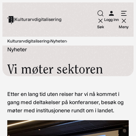
Hopp
til
|
Kulturarvdigitalisering
Logg inn
innhold
Søk
Meny
Kulturarvdigitalisering
›
Nyheter
›
Nyheter
Vi møter sektoren
Etter en lang tid uten reiser har vi nå kommet i
gang med deltakelser på konferanser, besøk og
møter med institusjonene rundt om i landet.