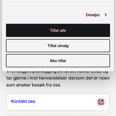
Arbeiderbevegelsens arkiv og bibliotek
,
Arkivverket
,
Norges museumsforbund
og
Oslo
byarkiv
.
Detaljer
Arkivseminar for nettverk for norske
Tillat alle
folkemusikkarkiv var i år i regi av
Norsk senter for
folkemusikk og folkedans
i Trondheim.
Tillat utvalg
Landkonferanse Foto 2021
er et samarbeid
mellom
Preus museum
og Nasjonalbiblioteket.
Ikke tillat
Vi er begynt planlegging av første halvår 2022 og
tar gjerne i mot henvendelser dersom det er noen
som ønsker besøk fra oss.
Kontakt oss