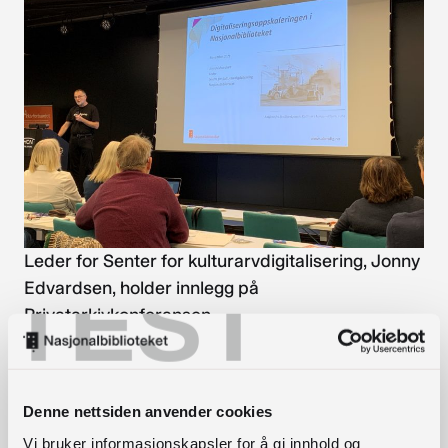
Leder for Senter for kulturarvdigitalisering, Jonny
TEST
Edvardsen, holder innlegg på
Privatarkivkonferansen.
En viktig del av vårt arbeide er å få til gode
samarbeid med ABM-institusjonene som skal
Denne nettsiden anvender cookies
levere materiale til digitalisering. Vi ser at det å
treffe folk direkte er en flott måte å bygge et godt
Vi bruker informasjonskapsler for å gi innhold og