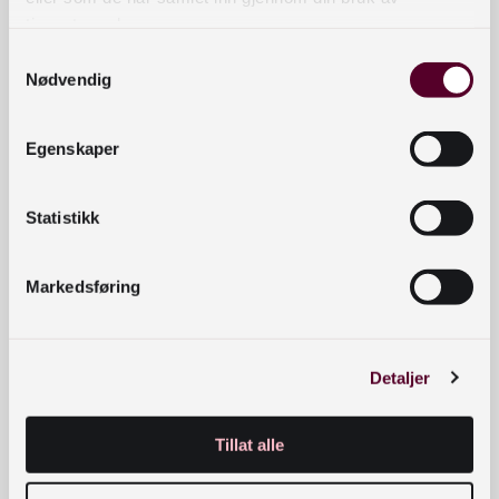
tjenestene deres.
Samtykkevalg
Nødvendig
Rigmor
Seniorr
Avis, tidsskrift og
rigmor.sjovoll@nb.no
ådgiver
annet
91 30 43 40
Sjøvoll
Egenskaper
papirmateriale.
Statistikk
Markedsføring
Detaljer
Marte Aanes
Seniorrå
Foto, lyd og
marte.stien@nb.no
Tillat alle
dgiver
levende bilder.
48 21 85 23
Stien