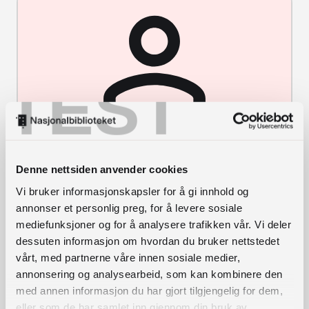
TEST
Jonny
L
Leder for Senter for
jonny.edvardsen@nb.no
e
kulturarvdigitalisering.
97 54 24 09
Edvardsen
Denne nettsiden anvender cookies
d
Vi bruker informasjonskapsler for å gi innhold og
e
annonser et personlig preg, for å levere sosiale
r
mediefunksjoner og for å analysere trafikken vår. Vi deler
dessuten informasjon om hvordan du bruker nettstedet
vårt, med partnerne våre innen sosiale medier,
annonsering og analysearbeid, som kan kombinere den
med annen informasjon du har gjort tilgjengelig for dem,
eller som de har samlet inn gjennom din bruk av