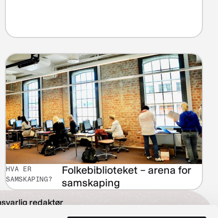
Folkebiblioteket – arena for
HVA ER
SAMSKAPING?
samskaping
svarlig redaktør