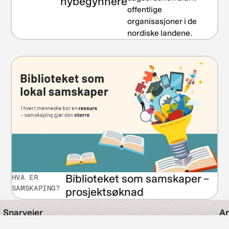
nybegynnere
offentlige
organisasjoner i de
nordiske landene.
Biblioteket som samskaper –
HVA ER
SAMSKAPING?
prosjektsøknad
Snarveier
An