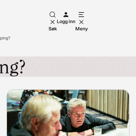
Logg inn
Søk
Meny
ping?
ing?