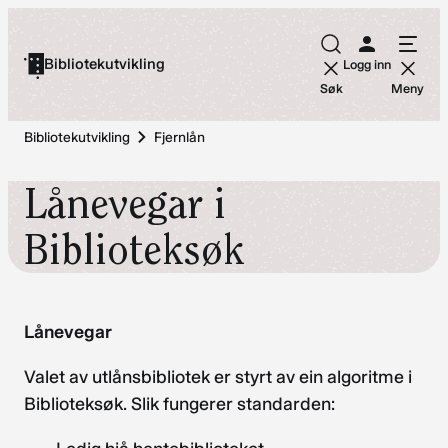
Hopp
til
Bibliotekutvikling
Logg inn
innhold
Søk
Meny
Bibliotekutvikling
Fjernlån
Lånevegar i
Biblioteksøk
Lånevegar
Valet av utlånsbibliotek er styrt av ein algoritme i
Biblioteksøk. Slik fungerer standarden: