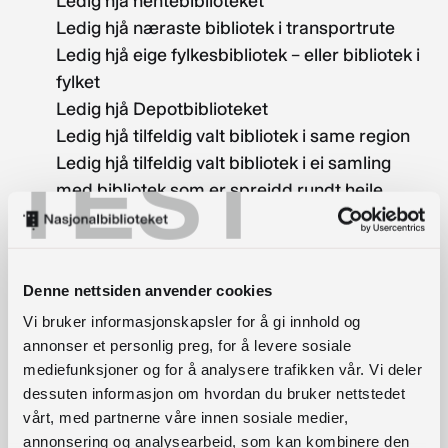
Ledig hjå hentebiblioteket
Ledig hjå næraste bibliotek i transportrute
Ledig hjå eige fylkesbibliotek – eller bibliotek i
fylket
Ledig hjå Depotbiblioteket
Ledig hjå tilfeldig valt bibliotek i same region
TEST
Ledig hjå tilfeldig valt bibliotek i ei samling
med bibliotek som er spreidd rundt heile
landet i denne rekkerfølja:
Innanfor same bibliotektype
(folkebibliotek mot folkebibliotek, UH-
Denne nettsiden anvender cookies
bibliotek mot UH-bibliotek)
Vi bruker informasjonskapsler for å gi innhold og
Ope fleire enn 3 dagar i veka
annonser et personlig preg, for å levere sosiale
Balanse ytar/nytar
mediefunksjoner og for å analysere trafikken vår. Vi deler
Fleire eksemplar inne
dessuten informasjon om hvordan du bruker nettstedet
Eksemplar inne
vårt, med partnerne våre innen sosiale medier,
annonsering og analysearbeid, som kan kombinere den