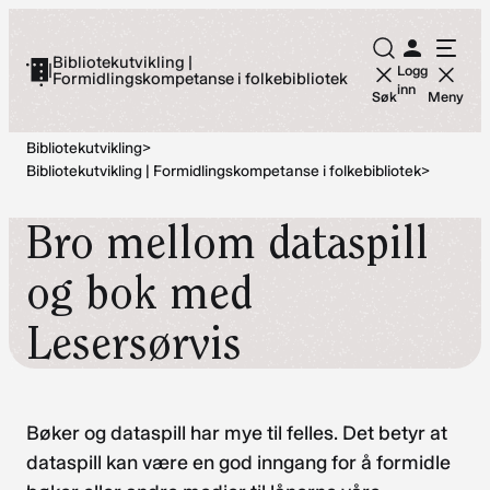
Hopp
til
Bibliotekutvikling |
|
Logg
Formidlingskompetanse i folkebibliotek
innhold
inn
Søk
Meny
Bibliotekutvikling
>
Bibliotekutvikling | Formidlingskompetanse i folkebibliotek
>
Bro mellom dataspill
og bok med
Lesersørvis
Bøker og dataspill har mye til felles. Det betyr at
dataspill kan være en god inngang for å formidle