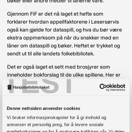
bøker eller andre medier til lånerne våre.
Gjennom FiF er det nå laget et hefte som
forklarer hvordan appellfaktorene i Lesersørvis
også kan gjelde for dataspill, og hva du bør være
ekstra oppmerksom på når du snakker med en
låner om dataspill og bøker. Heftet er trykket og
sendt ut til alle landets folkebibliotek.
Det er også laget et sett med brosjyrer som
TEST
inneholder bokforslag til de ulike spillene. Her er
det brukt appellfaktorer for å finne bøker som
kan interessere gameren.
Du finner
Denne nettsiden anvender cookies
heftet og
Vi bruker informasjonskapsler for å gi innhold og
brosjyren
annonser et personlig preg, for å levere sosiale
e
mediefunksjoner og for å analysere trafikken vår. Vi deler