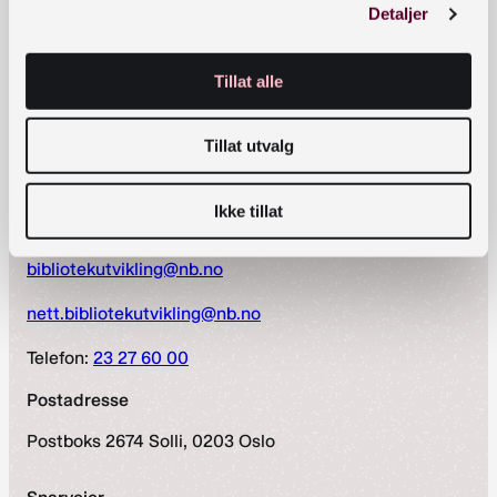
Detaljer
Vestfold og Telemark fylkesbibliotek og Viken
fylkesbibliotek. Layout og illustrasjoner er laget av
Karine Dalene og Andreas Iversen. Heftet er en
Tillat alle
del av prosjektet Formidlingskompetanse i
folkebibliotek, som er støttet av
Tillat utvalg
Nasjonalbiblioteket.
Ikke tillat
Kontaktinformasjon
bibliotekutvikling@nb.no
nett.bibliotekutvikling@nb.no
Telefon:
23 27 60 00
Postadresse
Postboks 2674 Solli, 0203 Oslo