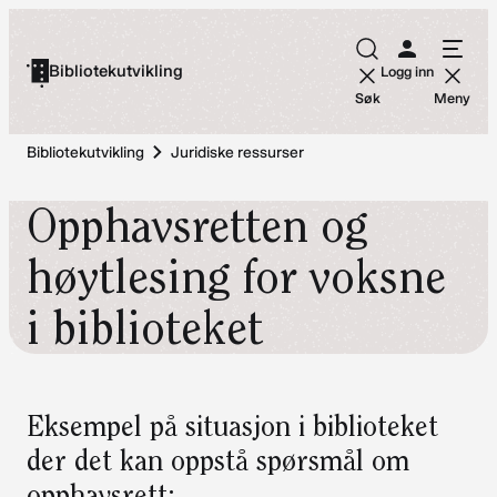
Hopp
til
Bibliotekutvikling
Logg inn
innhold
Søk
Meny
Bibliotekutvikling
Juridiske ressurser
Opphavsretten og
høytlesing for voksne
i biblioteket
Eksempel på situasjon i biblioteket
der det kan oppstå spørsmål om
opphavsrett: