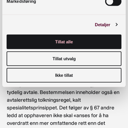
Markedsføring
standarder for bruk og det er derfor viktig at de
må forstås strengt i tråd med retningslinjene. Du
kan lese mer om de ulike lisensene her:
Detaljer
https://creativecommons.org/licenses/?lang=no
Avtale med rettighetshaver
Tillat alle
Når man skal inngå en avtale om overdragelse av
Tillat utvalg
rett til å bruke åndsverk er det lurt å være bevisst
reglene om rettighetsovergang. Åndsverkloven §
Ikke tillat
67 første ledd tillater opphaver å overdra sin rett
til utnyttelse av åndsverket til andre gjennom en
tydelig avtale. Bestemmelsen inneholder også en
avtalerettslig tolkningsregel, kalt
spesialitetsprinsippet. Det følger av § 67 andre
ledd at opphaveren ikke skal «anses for å ha
overdratt enn mer omfattende rett enn det