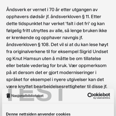
Åndsverk er vernet i 70 år etter utgangen av
opphavers dødsår jf. åndsverkloven § 11. Etter
dette tidspunktet har verket ‘falt i det fri’ og kan
følgelig fritt utnyttes av alle, så lenge bruken ikke
er krenkende og opphaver navngis jf.
åndsverkloven § 108. Det vil si at du kan lese høyt
fra originalverkene til for eksempel Sigrid Undset
og Knut Hamsun uten å måtte be om tillatelse
eller betale vederlag for bruk. Vær oppmerksom
på at dersom det er gjort moderniseringer i
språket for eksempel i nyere utgivelser kan det
TEST
være knyttet bearbeidelsesrettigheter til disse jf.
åndsverkloven § 6. Disse kan ikke utnyttes før 70
år etter utgangen av bearbeiderens død.
Fribrukshjemmel
Denne nettsiden anvender cookies