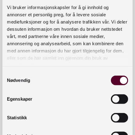
Vi bruker informasjonskapsler for å gi innhold og
Jeg forstår deg slik at høytlesningen vil stå
annonser et personlig preg, for å levere sosiale
sentralt ved dine arrangementer.
mediefunksjoner og for å analysere trafikken vår. Vi deler
Fribrukshjemmelen i åndsverkloven § 40 vil
dessuten informasjon om hvordan du bruker nettstedet
derfor ikke være aktuell. Denne bestemmelsen
vårt, med partnerne våre innen sosiale medier,
tillater bruk uten behov for tillatelse eller
annonsering og analysearbeid, som kan kombinere den
med annen informasjon du har gjort tilgjengelig for dem,
vederlag, når bruken av åndsverket «ikke er det
eller som de har samlet inn gjennom din bruk av
vesentlige» ved det arrangementet.
tjenestene deres.
Forhåndsklarert bruk (CC-lisens)
Samtykkevalg
Nødvendig
Når det ikke foreligger en hjemmel for bruken din
i åndsverkloven, må hjemmel søkes i avtale med
Egenskaper
rettighetshaver. I noen tilfeller vil rettighetshaver
ha forhåndsklarer for ulike typer bruk. På nettet
Statistikk
gjøres dette gjerne gjennom en Creative
Commons-lisens (CC). Dette er internasjonale