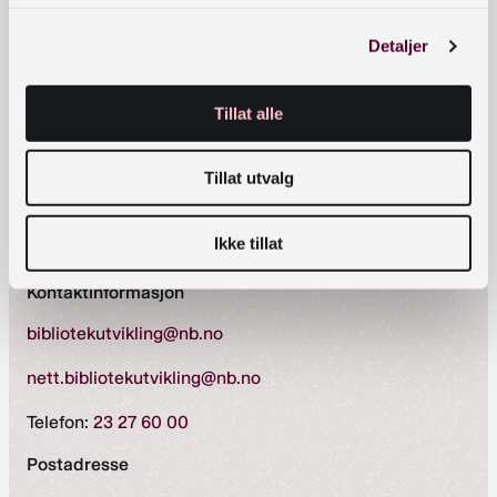
(kun det fysiske arrangementet).
Detaljer
Arrangementet starter 09.00 og slutter rundt
15.00. For dere som skal delta fysisk, åpner
registreringen 08.30. Detaljert program kommer
Tillat alle
senere.
Tillat utvalg
Arrangementet Barnebokdager
Ikke tillat
Kontaktinformasjon
bibliotekutvikling@nb.no
nett.bibliotekutvikling@nb.no
Telefon:
23 27 60 00
Postadresse