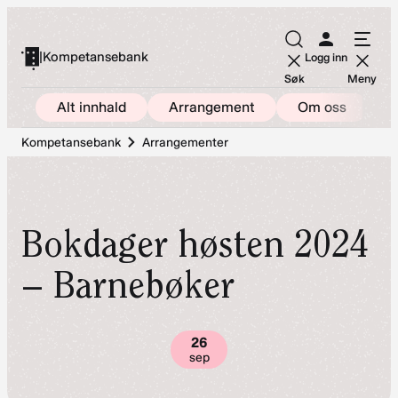
Hopp
til
|
Kompetansebank
Logg inn
innhold
Søk
Meny
Alt innhald
Arrangement
Om oss
Kompetansebank
Arrangementer
Bokdager høsten 2024
– Barnebøker
26
sep