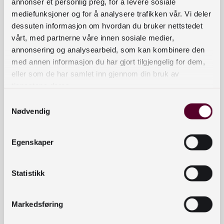
annonser et personlig preg, for å levere sosiale
utgivelser for barn og ungdom som presenteres.
mediefunksjoner og for å analysere trafikken vår. Vi deler
dessuten informasjon om hvordan du bruker nettstedet
Bokdager høsten 2024 arrangeres fysisk og
vårt, med partnerne våre innen sosiale medier,
digitalt. Begge deler krever påmelding. Husk å
annonsering og analysearbeid, som kan kombinere den
melde deg på rett arrangement:)
med annen informasjon du har gjort tilgjengelig for dem,
eller som de har samlet inn gjennom din bruk av
Barne- og ungdomsbokdagen passer for alle som
tjenestene deres.
formidler bøker eller har ansvar for
Samtykkevalg
samlingsutvikling i skole- og folkebibliotek, og har
Nødvendig
følgende program:
Egenskaper
Forlagene presenterer høstlistene sine.
Enkelte av forlagene tar med seg forfattere
som er aktuelle med bøker.
Statistikk
Det serveres en deilig lunsj (kun det fysiske
arrangementet).
Markedsføring
Det deles ut goodiebags til alle som kommer