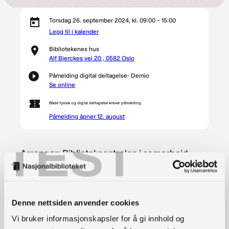
Torsdag 26. september 2024, kl. 09:00 – 15:00
Legg til i kalender
Bibliotekenes hus
Alf Bjerckes vei 20 , 0582 Oslo
Påmelding digital deltagelse- Demio
Se online
Både fysisk og digtal deltagelse krever påmelding.
Påmelding åpner 12. august
TEST
Arrangør: Biblioteksentralen i samarbeid
med forlagene
I samarbeid med forlagene inviterer
Denne nettsiden anvender cookies
Biblioteksentralen ansatte i bibliotek til to dager
Vi bruker informasjonskapsler for å gi innhold og
om høstens nye bøker. 26. september er det nye