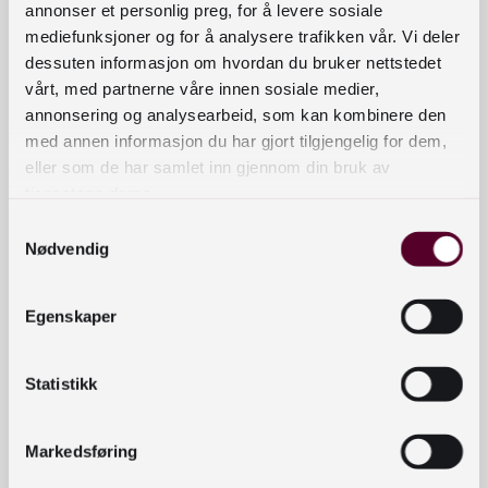
annonser et personlig preg, for å levere sosiale
Bokstartsvärlden.
mediefunksjoner og for å analysere trafikken vår. Vi deler
dessuten informasjon om hvordan du bruker nettstedet
Träffen är digital och kommer att sändas från en
vårt, med partnerne våre innen sosiale medier,
studio.
annonsering og analysearbeid, som kan kombinere den
Språk: svenska och engelska.
med annen informasjon du har gjort tilgjengelig for dem,
Frågor:
info@bokstart.se
eller som de har samlet inn gjennom din bruk av
tjenestene deres.
Mer information kommer du att hitta här på
Samtykkevalg
Bokstarts webbplats i vår. Du kan också hålla dig
Nødvendig
uppdaterad genom att följa Bokstart på
Facebook.
Egenskaper
Jubileumskonferensen riktar sig till alla
yrkeskategorier som arbetar med små barns
Statistikk
språkutveckling, till beslutsfattare och till en
intresserad allmänhet.
Markedsføring
Varmt välkommen!