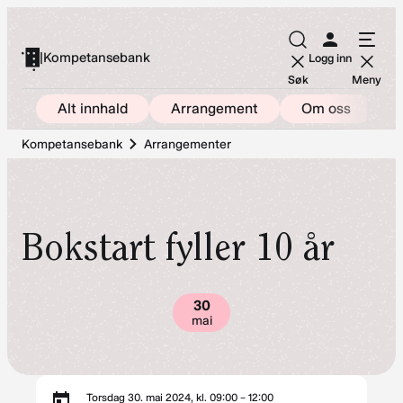
Hopp
til
|
Kompetansebank
Logg inn
innhold
Søk
Meny
Alt innhald
Arrangement
Om oss
Kompetansebank
Arrangementer
Bokstart fyller 10 år
30
mai
Torsdag 30. mai 2024, kl. 09:00 – 12:00