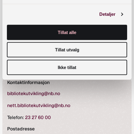
På Kulturrådets och Bokstarts vägnar: Nina
Detaljer
Suatan, Anna Hällgren, Erik Belin och Susanna
Höijer.
Tillat alle
Läs mer om Bokstart på kulturradet.se
Tillat utvalg
Arrangementets nettside
Ikke tillat
Kontaktinformasjon
bibliotekutvikling@nb.no
nett.bibliotekutvikling@nb.no
Telefon:
23 27 60 00
Postadresse