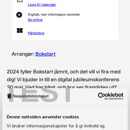
Legg til i kalender
Digitalt, mer informasjon kommer
Se online
Påmelding
Arrangør:
Bokstart
2024 fyller Bokstart jämnt, och det vill vi fira med
TEST
dig! Vi bjuder in till en digital jubileumskonferens
30 maj. Vad har hänt, och hur ser framtiden ut?
Varför är det betydelsefullt med tidiga insatser i
samverkan?
Denne nettsiden anvender cookies
Ta del av en halvdag med presentationer,
Vi bruker informasjonskapsler for å gi innhold og
forskning, samtal och hälsningar från