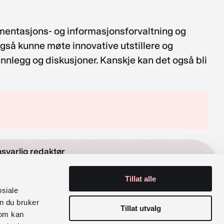
mentasjons- og informasjonsforvaltning og
også kunne møte innovative utstillere og
i innlegg og diskusjoner. Kanskje kan det også bli
svarlig redaktør
Tillat alle
lak Sira Myhre
osiale
n du bruker
rganisasjonsnummer
Tillat utvalg
som kan