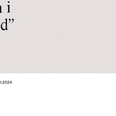
 i
id”
il 2024