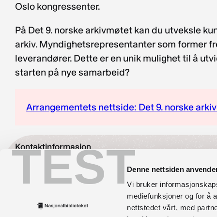
Oslo kongressenter.
På Det 9. norske arkivmøtet kan du utveksle k
arkiv. Myndighetsrepresentanter som former frem
leverandører. Dette er en unik mulighet til å utv
starten på nye samarbeid?
Arrangementets nettside: Det 9. norske ark
TEST
Kontaktinformasjon
bibliotekutvikling@nb.no
Denne nettsiden anvende
Vi bruker informasjonskapsl
nett.bibliotekutvikling@nb.no
mediefunksjoner og for å a
nettstedet vårt, med part
Telefon:
23 27 60 00