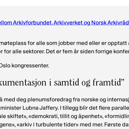
lom Arkivforbundet, Arkivverket og Norsk Arkivråd
 møteplass for alle som jobber med eller er opptat
 for alle sektorer. Det er fem år siden forrige konf
 Oslo kongressenter.
kumentasjon i samtid og framtid”
 få med deg plenumsforedrag fra norske og interna
sminister Lubna Jaffery. I tillegg blir det flere para
skiftet», «demokrati, tillit og åpenhet», «formidlin
ligens», «arkiv i turbulente tider» med mer. Første