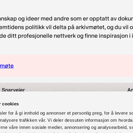
unnskap og ideer med andre som er opptatt av doku
tidens politikk vil delta på arkivmøtet, og du vil 
ide ditt profesjonelle nettverk og finne inspirasjon 
ivmøte
Snarveier
An
Nyheter
r cookies
As
Arrangementer
er for å gi innhold og annonser et personlig preg, for å levere s
Om oss
nalysere trafikken vår. Vi deler dessuten informasjon om hvorda
O
Kontakt oss
nerne våre innen sosiale medier, annonsering og analysearbeid, 