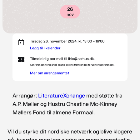
26
nov
Tirsdag 26. november 2024, kl. 13:00 – 16:00
Legg til i kalender
Tilmeld dig per mail til lhis@aarhus.dk.
Konferencen foregår på Teams og link fremsendes forud for konferencen.
Mer om arrangementet
Arrangør:
LiteratureXchange
med støtte fra
A.P. Møller og Hustru Chastine Mc-Kinney
Møllers Fond til almene Formaal.
Vil du styrke dit nordiske netværk og blive klogere