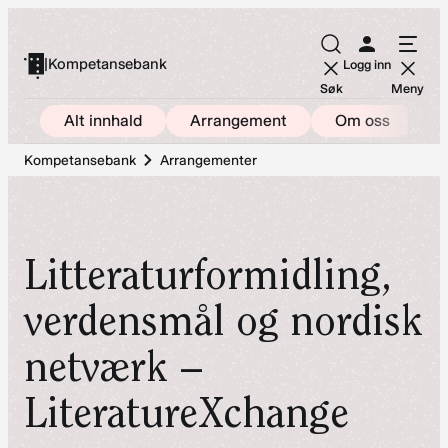
Hopp
til
|
Kompetansebank
Logg inn
innhold
Søk
Meny
Alt innhald
Arrangement
Om oss
Kompetansebank
Arrangementer
Litteraturformidling,
verdensmål og nordisk
netværk –
LiteratureXchange