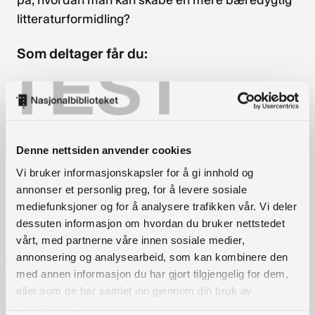
på, hvordan man kan skabe en mere bæredygtig
litteraturformidling?
Som deltager får du:
TEST
En forfatters, en forskers og en formidlers
perspektiv på samtidens nordiske litteratur
set i samspil med nogle af tidens globale
udfordringer
Denne nettsiden anvender cookies
Mulighed for at skabe netværk på tværs af
Vi bruker informasjonskapsler for å gi innhold og
Norden
annonser et personlig preg, for å levere sosiale
Indblik i andre aktørers arbejde i krydsfeltet
mediefunksjoner og for å analysere trafikken vår. Vi deler
mellem litteraturformidling og FN’s
dessuten informasjon om hvordan du bruker nettstedet
verdensmål
vårt, med partnerne våre innen sosiale medier,
annonsering og analysearbeid, som kan kombinere den
Mulighed for at dele egne erfaringer og
med annen informasjon du har gjort tilgjengelig for dem,
drøfte nye ideer
eller som de har samlet inn gjennom din bruk av
tjenestene deres.
Konferencen foregår på de skandinaviske sprog.