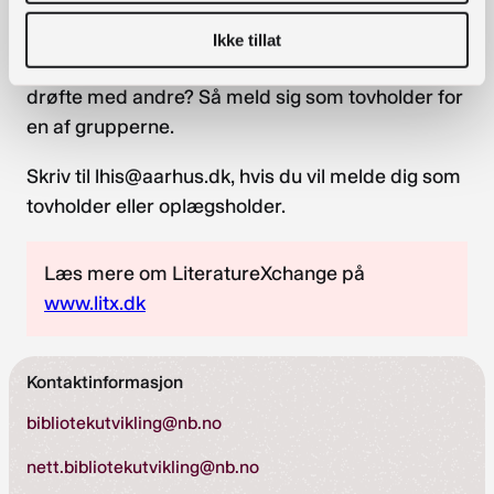
gruppe drøfter et særligt tema. Har du en idé
eller måske et konkret forslag til samarbejde på
Ikke tillat
tværs af de nordiske lande, som du gerne vil
drøfte med andre? Så meld sig som tovholder for
en af grupperne.
Skriv til lhis@aarhus.dk, hvis du vil melde dig som
tovholder eller oplægsholder.
Læs mere om LiteratureXchange på
www.litx.dk
Kontaktinformasjon
bibliotekutvikling@nb.no
nett.bibliotekutvikling@nb.no