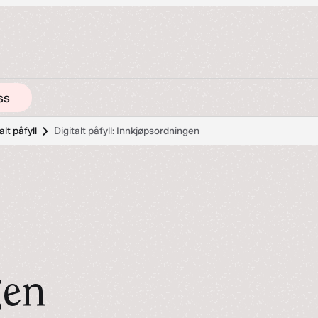
ss
alt påfyll
Digitalt påfyll: Innkjøpsordningen
gen