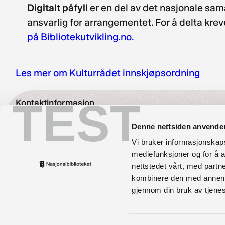
Digitalt påfyll
er en del av det nasjonale sam
ansvarlig for arrangementet. For å delta krev
på Bibliotekutvikling.no.
Les mer om Kulturrådet innskjøpsordning
TEST
Kontaktinformasjon
bibliotekutvikling@nb.no
Denne nettsiden anvende
Vi bruker informasjonskapsl
nett.bibliotekutvikling@nb.no
mediefunksjoner og for å a
nettstedet vårt, med part
Telefon:
23 27 60 00
kombinere den med annen in
Postadresse
gjennom din bruk av tjene
Postboks 2674 Solli, 0203 Oslo