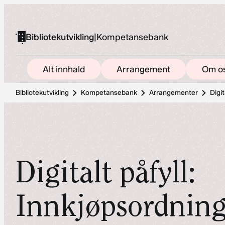
Hopp
til
Bibliotekutvikling
|
Kompetansebank
innhold
Alt innhald
Arrangement
Om o
Bibliotekutvikling
Kompetansebank
Arrangementer
Digit
Digitalt påfyll:
Innkjøpsordnin