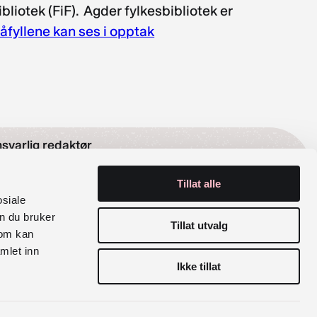
iotek (FiF). Agder fylkesbibliotek er
åfyllene kan ses i opptak
svarlig redaktør
Tillat alle
lak Sira Myhre
osiale
n du bruker
rganisasjonsnummer
Tillat utvalg
som kan
mlet inn
6 029 100
Ikke tillat
siale medier