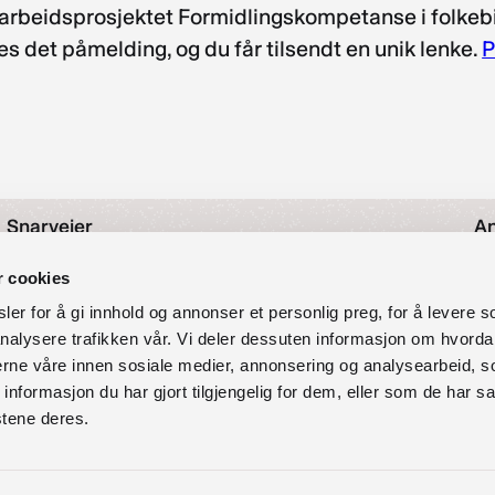
arbeidsprosjektet Formidlingskompetanse i folkebibl
es det påmelding, og du får tilsendt en unik lenke.
P
Snarveier
An
Nyheter
r cookies
As
Arrangementer
er for å gi innhold og annonser et personlig preg, for å levere s
Om oss
nalysere trafikken vår. Vi deler dessuten informasjon om hvorda
O
Kontakt oss
nerne våre innen sosiale medier, annonsering og analysearbeid, 
Personvernerklæring
formasjon du har gjort tilgjengelig for dem, eller som de har sa
97
Vilkår for bruk av forum
stene deres.
Tilgjengelighetserklæring
So