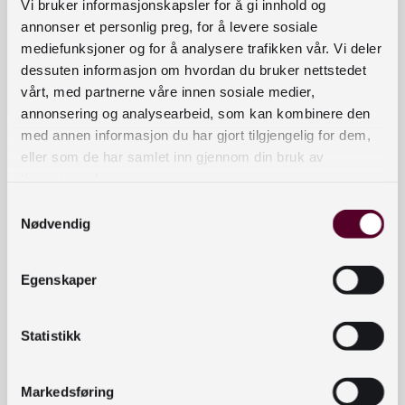
samlokalisert eller ikke velkommen til å snakke
Vi bruker informasjonskapsler for å gi innhold og
om problemstillinger knyttet til ny organisering av
annonser et personlig preg, for å levere sosiale
mediefunksjoner og for å analysere trafikken vår. Vi deler
våre tjenester.
dessuten informasjon om hvordan du bruker nettstedet
Samlingen avslutter prosjektet «Beste praksis for
vårt, med partnerne våre innen sosiale medier,
annonsering og analysearbeid, som kan kombinere den
bibliotek og innbyggertorg» som Drammen
med annen informasjon du har gjort tilgjengelig for dem,
kommune og Indre Østfold kommune har jobbet
eller som de har samlet inn gjennom din bruk av
med i to år. Prosjektet er støttet av
tjenestene deres.
Nasjonalbibliotekets utviklingsmidler.
Samtykkevalg
Nødvendig
Program:
09.00 Kaffe og frukt
Egenskaper
09.30 Gro Dahle “Elskede grøftekant”
Statistikk
09.45 Presentasjon av sluttrapport “Beste praksis
for bibliotek og innbyggertorg”
Markedsføring