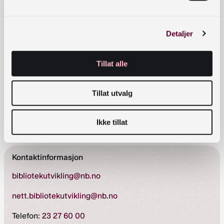
10.45 Pause
Detaljer
11.00 Hva mener innbyggerne? Presentasjon av
Martin Stubban fra Opinion
Tillat alle
12.00 Lunsj og mingling i Hollenderiet
13.00 Foredrag (mer info kommer)
Tillat utvalg
14.00 – 15.30 Dialogverksted – aktuelle
Ikke tillat
problemstillinger diskuteres i gruppe
Kontaktinformasjon
bibliotekutvikling@nb.no
nett.bibliotekutvikling@nb.no
Telefon:
23 27 60 00