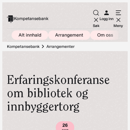
Hopp
til
|
Kompetansebank
Logg inn
innhold
Søk
Meny
Alt innhald
Arrangement
Om oss
Kompetansebank
Arrangementer
Erfaringskonferanse
om bibliotek og
innbyggertorg
26