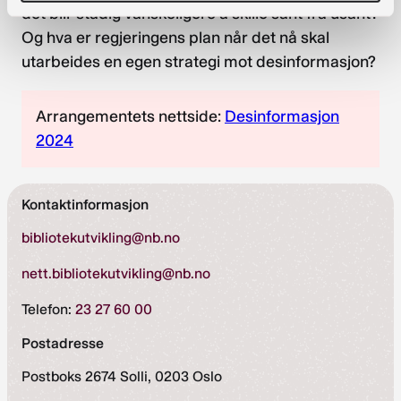
det blir stadig vanskeligere å skille sant fra usant?
Og hva er regjeringens plan når det nå skal
utarbeides en egen strategi mot desinformasjon?
Arrangementets nettside:
Desinformasjon
2024
Kontaktinformasjon
bibliotekutvikling@nb.no
nett.bibliotekutvikling@nb.no
Telefon:
23 27 60 00
Postadresse
Postboks 2674 Solli, 0203 Oslo