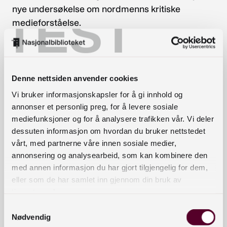
nye undersøkelse om nordmenns kritiske
TEST
medieforståelse.
Medvirkende
Lubna Jaffery, kultur- og likestillingsminister
Denne nettsiden anvender cookies
Mari Velsand, direktør, Medietilsynet
Vi bruker informasjonskapsler for å gi innhold og
Bente Kalsnes, professor ved Institutt for
annonser et personlig preg, for å levere sosiale
kommunikasjon, Kristiania
mediefunksjoner og for å analysere trafikken vår. Vi deler
Kjersti Løken Stavrum, leder for
dessuten informasjon om hvordan du bruker nettstedet
Ytringsfrihetskommisjonen
vårt, med partnerne våre innen sosiale medier,
annonsering og analysearbeid, som kan kombinere den
Hanne Sofie Lindahl, prosjektleder i
med annen informasjon du har gjort tilgjengelig for dem,
Teknologirådet
eller som de har samlet inn gjennom din bruk av
Stian Eisenträger, ansvarlig
tjenestene deres.
redaktør/administrerende direktør i Faktisk
Samtykkevalg
Helje Solberg, nyhetsdirektør i NRK
Nødvendig
Karianne Solbrække, nyhetsredaktør i TV 2