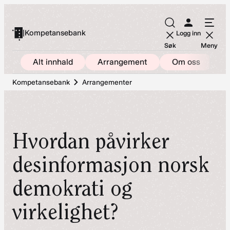
Hopp
til
|
Kompetansebank
Logg inn
innhold
Søk
Meny
Alt innhald
Arrangement
Om oss
Kompetansebank
Arrangementer
Hvordan påvirker
desinformasjon norsk
demokrati og
virkelighet?