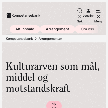
Hopp
til
|
Kompetansebank
Logg inn
innhold
Søk
Meny
Alt innhald
Arrangement
Om oss
Kompetansebank
Arrangementer
Kulturarven som mål,
middel og
motstandskraft
16