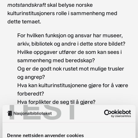
motstandskraft
skal belyse norske
kulturinstitusjoners rolle i sammenheng med
dette temaet.
For hvilken funksjon og ansvar har museer,
arkiv, bibliotek og andre i dette store bildet?
Hvilke oppgaver utfører de som kan sees i
sammenheng med beredskap?
Og er de godt nok rustet mot mulige trusler
og angrep?
Hva kan kulturinstitusjonene gjøre for å være
forberedt?
TEST
Hva forplikter de seg til å gjøre?
På seminaret skal spørsmålene ovenfor sees
spesielt i sammenheng med Unescos konvensjon
om beskyttelse av kulturverdier i tilfelle av
Denne nettsiden anvender cookies