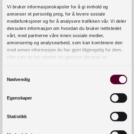
væpnet konflikt (1954) og annen konvensjon (1999)
Vi bruker informasjonskapsler for å gi innhold og
og Unescos konvensjon av 1970 om tiltak for å
annonser et personlig preg, for å levere sosiale
forhindre ulovlig handel med kulturgjenstander.
mediefunksjoner og for å analysere trafikken vår. Vi deler
dessuten informasjon om hvordan du bruker nettstedet
Seminarets arrangører, Riksantikvaren og
vårt, med partnerne våre innen sosiale medier,
Kulturdirektoratet, spiller en sentral rolle i
annonsering og analysearbeid, som kan kombinere den
oppfølgingen av disse konvensjonene, som
med annen informasjon du har gjort tilgjengelig for dem,
handler om å beskytte kulturarv mot angrep,
eller som de har samlet inn gjennom din bruk av
ødeleggelse, tyveri og ulovlig omsetning så vel i
tjenestene deres.
freds- som i krigstid.
Samtykkevalg
Nødvendig
Direktoratene er likevel ikke alene om dette
ansvaret, da konvensjonene er internasjonale
Egenskaper
forpliktelser som forplanter seg til både regionalt
og lokalt nivå, slik den nasjonale
Statistikk
totalberedskapens ansvarsprinsipper for
beredskap også gjør.