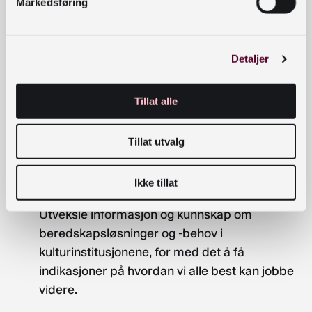
Markedsføring
Ved å belyse og diskutere kulturarv både som
mål, middel og motstandskraft, håper vi også å
kunne belyse og diskutere beredskap fra ulike
Detaljer
vinklinger, og med det oppnå seminarets
følgende mål:
Tillat alle
Styrke kulturinstitusjonenes forståelse av
trusselbilder og erkjennelse av mulige trusler.
Tillat utvalg
Styrke kulturinstitusjonenes bevissthet om at
de har en plass, rolle og ansvar i det totale
Ikke tillat
beredskapsarbeidet.
Utveksle informasjon og kunnskap om
beredskapsløsninger og -behov i
kulturinstitusjonene, for med det å få
indikasjoner på hvordan vi alle best kan jobbe
videre.