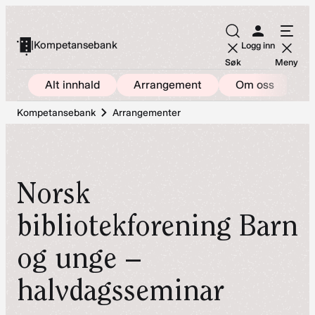
Hopp
til
|
Kompetansebank
Logg inn
innhold
Søk
Meny
Alt innhald
Arrangement
Om oss
Kompetansebank
Arrangementer
Norsk
bibliotekforening Barn
og unge –
halvdagsseminar