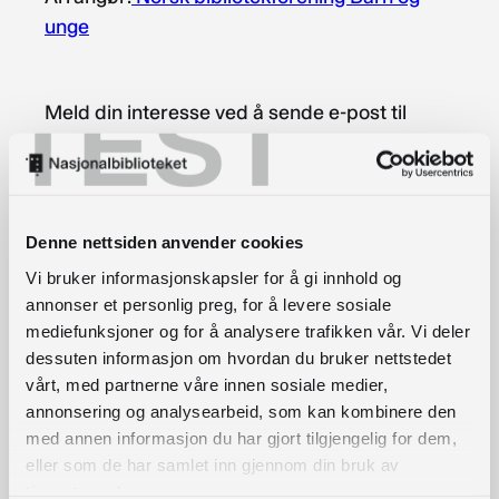
unge
TEST
Meld din interesse ved å sende e-post til
kontaktnbfbu@gmail.com
.
Norsk bibliotekforening Barn og unge arrangerer
halvdagsseminar den 27.oktober 2023 på
Denne nettsiden anvender cookies
Bibliotekenes Hus i Oslo.
Vi bruker informasjonskapsler for å gi innhold og
annonser et personlig preg, for å levere sosiale
Kom og bli med på en lærerik dag med litt tid til
mediefunksjoner og for å analysere trafikken vår. Vi deler
sosialt samvær også.
dessuten informasjon om hvordan du bruker nettstedet
vårt, med partnerne våre innen sosiale medier,
Program
annonsering og analysearbeid, som kan kombinere den
med annen informasjon du har gjort tilgjengelig for dem,
eller som de har samlet inn gjennom din bruk av
tjenestene deres.
11.30 Lunsj