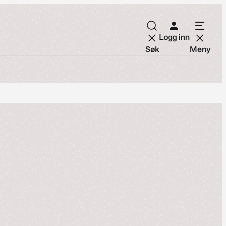
Logg inn
Søk
Meny
n