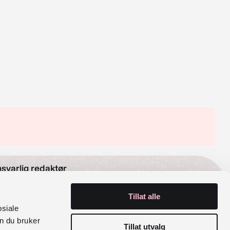
svarlig redaktør
Tillat alle
lak Sira Myhre
osiale
n du bruker
rganisasjonsnummer
Tillat utvalg