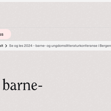
ss
alt
Se og les 2024 – barne- og ungdomslitteraturkonferanse i Berge
 barne-