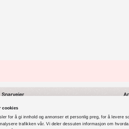
Snarveier
An
Nyheter
r cookies
As
Arrangementer
er for å gi innhold og annonser et personlig preg, for å levere s
Om oss
nalysere trafikken vår. Vi deler dessuten informasjon om hvorda
O
Kontakt oss