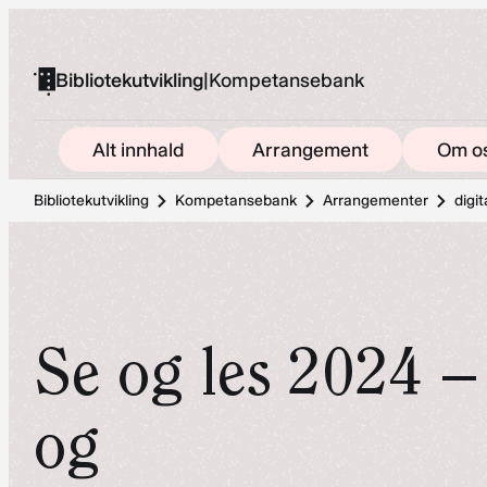
Hopp
til
Bibliotekutvikling
|
Kompetansebank
innhold
Alt innhald
Arrangement
Om o
Bibliotekutvikling
Kompetansebank
Arrangementer
digit
Se og les 2024 –
og