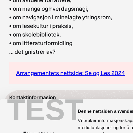
• om manga og hverdagsmagi,
• om navigasjon i minelagte ytringsrom,
• om lesekultur i praksis,
• om skolebibliotek,
• om litteraturformidling
… det gnistrer av?
Arrangementets nettside: Se og Les 2024
TEST
Kontaktinformasjon
bibliotekutvikling@nb.no
Denne nettsiden anvende
Vi bruker informasjonskapsl
nett.bibliotekutvikling@nb.no
mediefunksjoner og for å a