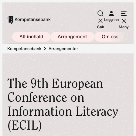
Hopp
til
|
Kompetansebank
Logg inn
innhold
Søk
Meny
Alt innhald
Arrangement
Om oss
Kompetansebank
Arrangementer
The 9th European
Conference on
Information Literacy
(ECIL)