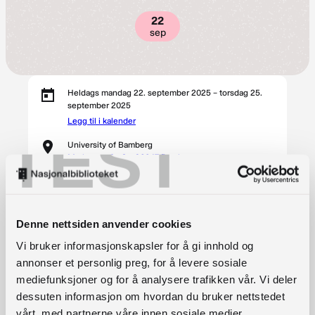
22
sep
Heldags mandag 22. september 2025 – torsdag 25.
september 2025
Legg til i kalender
TEST
University of Bamberg
Markusstraße 8a, 96047 Bamberg
Påmelding
Denne nettsiden anvender cookies
Arrangør:
University of Bamberg
Vi bruker informasjonskapsler for å gi innhold og
annonser et personlig preg, for å levere sosiale
mediefunksjoner og for å analysere trafikken vår. Vi deler
Information Literacy in an AI-driven World being
dessuten informasjon om hvordan du bruker nettstedet
the main theme, ECIL aims to bring together
vårt, med partnerne våre innen sosiale medier,