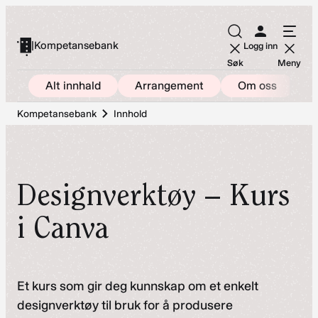
Hopp
til
|
Kompetansebank
Logg inn
innhold
Søk
Meny
Alt innhald
Arrangement
Om oss
Kompetansebank
Innhold
Designverktøy – Kurs
i Canva
Et kurs som gir deg kunnskap om et enkelt
designverktøy til bruk for å produsere