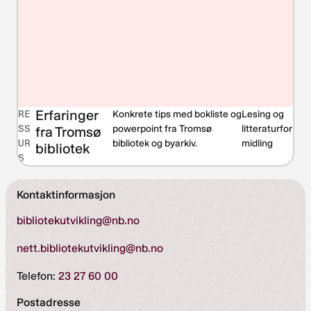
Erfaringer
RE
Konkrete tips med bokliste og
Lesing og
SS
powerpoint fra Tromsø
litteraturfor
fra Tromsø
UR
bibliotek og byarkiv.
midling
bibliotek
S
Kontaktinformasjon
bibliotekutvikling@nb.no
nett.bibliotekutvikling@nb.no
Telefon:
23 27 60 00
Postadresse