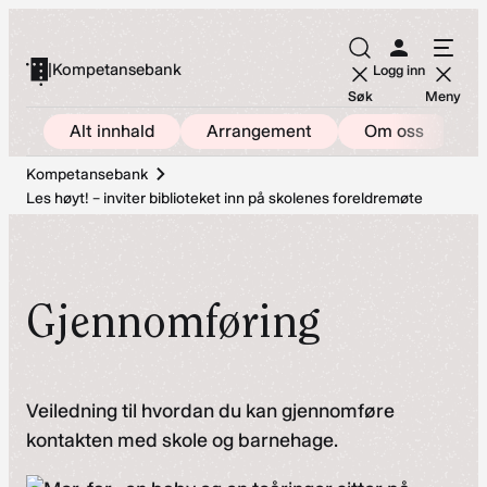
Hopp
til
|
Kompetansebank
Logg inn
innhold
Søk
Meny
Alt innhald
Arrangement
Om oss
Kompetansebank
Les høyt! – inviter biblioteket inn på skolenes foreldremøte
Gjennomføring
Veiledning til hvordan du kan gjennomføre
kontakten med skole og barnehage.