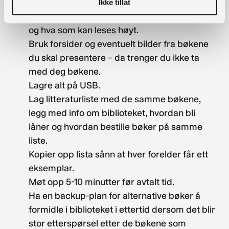
og på hver enkelt bok.
Ikke tillat
Lag ppt med kulepunkter på hvorfor, hvordan
og hva som kan leses høyt.
Bruk forsider og eventuelt bilder fra bøkene
du skal presentere – da trenger du ikke ta
med deg bøkene.
Lagre alt på USB.
Lag litteraturliste med de samme bøkene,
legg med info om biblioteket, hvordan bli
låner og hvordan bestille bøker på samme
liste.
Kopier opp lista sånn at hver forelder får ett
eksemplar.
Møt opp 5-10 minutter før avtalt tid.
Ha en backup-plan for alternative bøker å
formidle i biblioteket i ettertid dersom det blir
stor etterspørsel etter de bøkene som