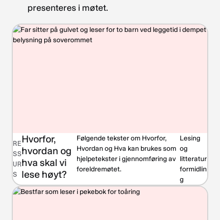
presenteres i møtet.
Hvorfor,
Følgende tekster om Hvorfor,
Lesing
RE
Hvordan og Hva kan brukes som
og
hvordan og
SS
hjelpetekster i gjennomføring av
litteratur
hva skal vi
UR
foreldremøtet.
formidlin
lese høyt?
S
g