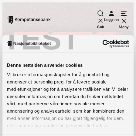
Hopp
til
|
Kompetansebank
Logg inn
innhold
TEST
Søk
Meny
Alt innhald
Arrangement
Om oss
Bibliotekutvikling
Kompetansebank
Radisson Blu
Denne nettsiden anvender cookies
Vi bruker informasjonskapsler for å gi innhold og
Scandinavia – Oslo:
annonser et personlig preg, for å levere sosiale
mediefunksjoner og for å analysere trafikken vår. Vi deler
dessuten informasjon om hvordan du bruker nettstedet
vårt, med partnerne våre innen sosiale medier,
Kontaktinformasjon
annonsering og analysearbeid, som kan kombinere den
bibliotekutvikling@nb.no
med annen informasjon du har gjort tilgjengelig for dem,
eller som de har samlet inn gjennom din bruk av
nett.bibliotekutvikling@nb.no
tjenestene deres.