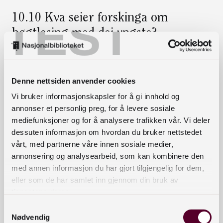
10.10 Kva seier forskinga om
TEST
høgtlesing med dei yngste?
Professor Trude Hoel ved Nasjonalt senter for
leseopplæring og leseforsking (Lesesenteret)
Denne nettsiden anvender cookies
presenterer forskingsbasert kunnskap om
Vi bruker informasjonskapsler for å gi innhold og
betydninga av høgtlesing med dei yngste barna.
annonser et personlig preg, for å levere sosiale
mediefunksjoner og for å analysere trafikken vår. Vi deler
dessuten informasjon om hvordan du bruker nettstedet
15.10 Bokstart
vårt, med partnerne våre innen sosiale medier,
annonsering og analysearbeid, som kan kombinere den
Sigrun Feiring, prosjektansvarlig for Bokstart i
med annen informasjon du har gjort tilgjengelig for dem,
Foreningen !les og forfatter av leksjonen om
eller som de har samlet inn gjennom din bruk av
tjenestene deres.
«Bokstart og språk fra første stund» i
læringsressursen «Leselyst med dei minste»,
Samtykkevalg
Nødvendig
deler erfaringer fra Bokstart-prosjekt i Norge og