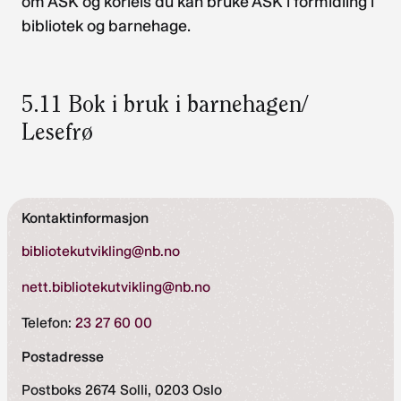
om ASK og korleis du kan bruke ASK i formidling i
bibliotek og barnehage.
5.11 Bok i bruk i barnehagen/
Lesefrø
Kontaktinformasjon
bibliotekutvikling@nb.no
nett.bibliotekutvikling@nb.no
Telefon:
23 27 60 00
Postadresse
Postboks 2674 Solli, 0203 Oslo