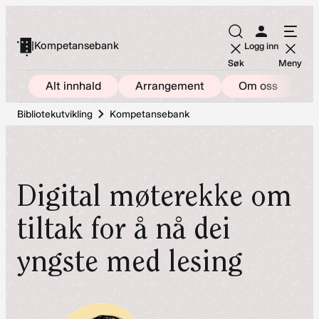
Hopp
til
|
Kompetansebank
Logg inn
innhold
Søk
Meny
Alt innhald
Arrangement
Om oss
Bibliotekutvikling
Kompetansebank
Digital møterekke om
tiltak for å nå dei
yngste med lesing