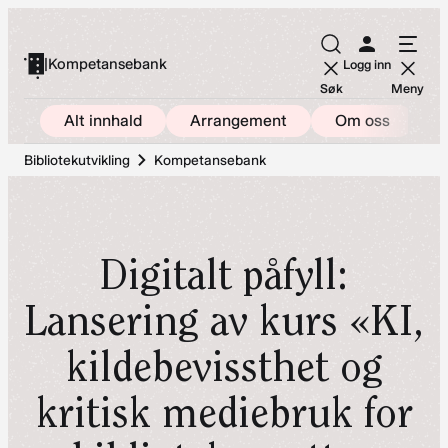
Hopp
til
|
Kompetansebank
Logg inn
innhold
Søk
Meny
Alt innhald
Arrangement
Om oss
Bibliotekutvikling
Kompetansebank
Digitalt påfyll:
Lansering av kurs «KI,
kildebevissthet og
kritisk mediebruk for