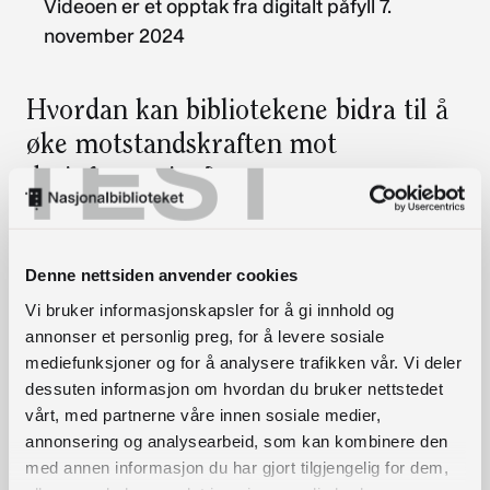
Videoen er et opptak fra digitalt påfyll 7.
november 2024
Hvordan kan bibliotekene bidra til å
TEST
øke motstandskraften mot
desinformasjon?
Desember 2024 lanseres nettkurset
KI,
kildebevissthet og kritisk mediebruk – et
Denne nettsiden anvender cookies
grunnkurs for bibliotekansatte.
Målet med kurset
Vi bruker informasjonskapsler for å gi innhold og
er å gi bibliotekansatte i hele landet kompetanse
annonser et personlig preg, for å levere sosiale
og verktøy for å bidra til å øke motstandskraften
mediefunksjoner og for å analysere trafikken vår. Vi deler
mot desinformasjon blant innbyggere i eget
dessuten informasjon om hvordan du bruker nettstedet
nærmiljø/elever på egen skole.
vårt, med partnerne våre innen sosiale medier,
annonsering og analysearbeid, som kan kombinere den
Den interaktive utstillingen
Jakten på
med annen informasjon du har gjort tilgjengelig for dem,
sannheten
er et konkret tiltak ved Bergen