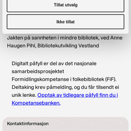
Tillat utvalg
KI, Kildebevissthet og kritisk mediebruk – et
grunnkurs for bibliotekansatte, ved Britt
Ikke tillat
Ellingsdalen, Rogaland fylkesbibliotek
Jakten på sannheten i mindre bibliotek, ved Anne
Haugen Pihl, Bibliotekutvikling Vestland
Digitalt påfyll er del av det nasjonale
samarbeidsprosjektet
Formidlingskompetanse i folkebibliotek (FiF).
Deltaking krev påmelding, og du får tilsendt ei
unik lenke.
Opptak av tidlegare påfyll finn du i
Kompetansebanken.
Kontaktinformasjon