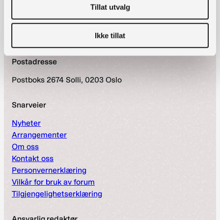
bibliotekutvikling@nb.no
Tillat utvalg
nett.bibliotekutvikling@nb.no
Ikke tillat
Telefon:
23 27 60 00
Postadresse
Postboks 2674 Solli, 0203 Oslo
Snarveier
Nyheter
Arrangementer
Om oss
Kontakt oss
Personvernerklæring
Vilkår for bruk av forum
Tilgjengelighetserklæring
Ansvarlig redaktør