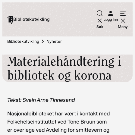
Hopp
til
Bibliotekutvikling
Logg inn
innhold
Søk
Meny
Bibliotekutvikling
Nyheter
Materialehåndtering i
bibliotek og korona
Tekst: Svein Arne Tinnesand
Nasjonalbiblioteket har vært i kontakt med
Folkehelseinstituttet ved Tone Bruun som
er overlege ved Avdeling for smittevern og