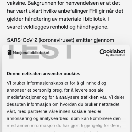
vaksine. Bakgrunnen for henvendelsen er at det
har vært uklart hvilke anbefalinger FHI gir når det
gjelder håndtering av materiale i bibliotek. I
svaret vektlegges renhold og håndhygiene.
TEST
SARS-CoV-2 (koronaviruset) smitter gjennom
dråpe- og kontaktsmitte ved at viruset slynges ut
ved hosting/nysing i en avstand på 1-2 meter fra
der den syke oppholder seg. Dråpene faller ned
på flater i omgivelsene og kan gi indirekte
Denne nettsiden anvender cookies
kontaktsmitte. Faren for at noen skal bli syke
Vi bruker informasjonskapsler for å gi innhold og
gjennom indirekte kontaktsmitte avhenger igjen
annonser et personlig preg, for å levere sosiale
av en rekke forhold; flaten må inneholde
mediefunksjoner og for å analysere trafikken vår. Vi deler
tilstrekkelig mengde med virus og den som
dessuten informasjon om hvordan du bruker nettstedet
vårt, med partnerne våre innen sosiale medier,
berører den forurensede flaten må berøre
annonsering og analysearbeid, som kan kombinere den
ansiktet (nese, munn og øyne) med forurensede
med annen informasjon du har gjort tilgjengelig for dem,
hender i løpet av kort tid.