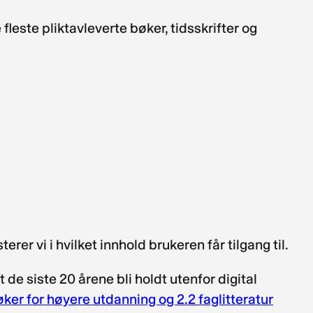
fleste pliktavleverte bøker, tidsskrifter og
er vi i hvilket innhold brukeren får tilgang til.
t de siste 20 årene bli holdt utenfor digital
øker for høyere utdanning og 2.2 faglitteratur