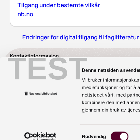
Tilgang under bestemte vilkår
nb.no
Endringer for digital tilgang til faglitteratu
TEST
Kontaktinformasjon
bibliotekutvikling@nb.no
Denne nettsiden anvende
Vi bruker informasjonskapsl
nett.bibliotekutvikling@nb.no
mediefunksjoner og for å a
nettstedet vårt, med part
Telefon:
23 27 60 00
kombinere den med annen in
Postadresse
gjennom din bruk av tjene
Postboks 2674 Solli, 0203 Oslo
Samtykkevalg
Nødvendig