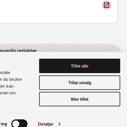
svarlig redaktør
Tillat alle
lak Sira Myhre
osiale
n du bruker
rganisasjonsnummer
Tillat utvalg
som kan
mlet inn
6 029 100
Ikke tillat
siale medier
Facebook
Instagram
ring
Detaljer