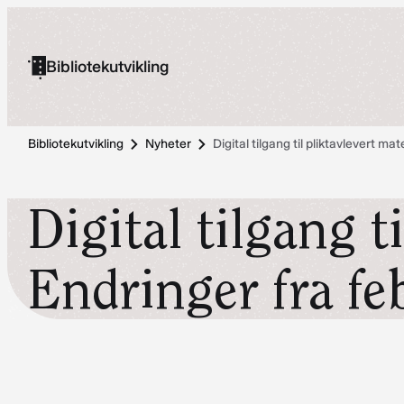
Hopp
til
Bibliotekutvikling
innhold
Bibliotekutvikling
Nyheter
Digital tilgang til pliktavlevert m
Digital tilgang t
Endringer fra f