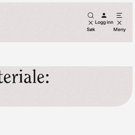
Logg inn
Søk
Meny
teriale: