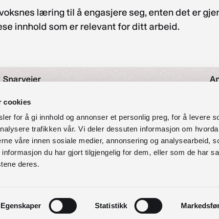
voksnes læring til å engasjere seg, enten det er gj
se innhold som er relevant for ditt arbeid.
Snarveier
An
Nyheter
r cookies
As
Arrangementer
er for å gi innhold og annonser et personlig preg, for å levere s
Om oss
nalysere trafikken vår. Vi deler dessuten informasjon om hvorda
O
Kontakt oss
nerne våre innen sosiale medier, annonsering og analysearbeid, 
Personvernerklæring
formasjon du har gjort tilgjengelig for dem, eller som de har sa
97
Vilkår for bruk av forum
stene deres.
Tilgjengelighetserklæring
So
Egenskaper
Statistikk
Markedsfø