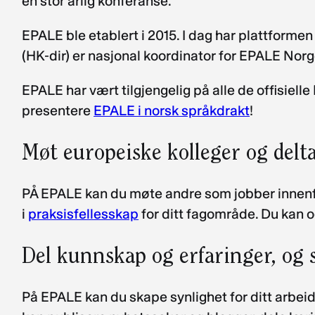
en stor årlig konferanse.
EPALE ble etablert i 2015. I dag har plattform
(HK-dir) er nasjonal koordinator for EPALE Nor
EPALE har vært tilgjengelig på alle de offisiell
presentere
EPALE i norsk språkdrakt
!
Møt europeiske kolleger og delta
PÅ EPALE kan du møte andre som jobber innenf
i
praksisfellesskap
for ditt fagområde. Du kan o
Del kunnskap og erfaringer, og 
På EPALE kan du skape synlighet for ditt arbei