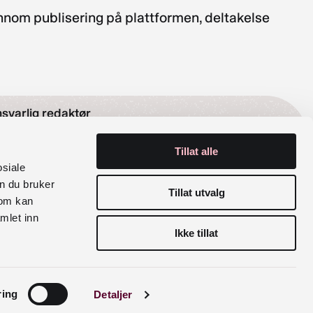
ennom publisering på plattformen, deltakelse
svarlig redaktør
Tillat alle
lak Sira Myhre
osiale
n du bruker
rganisasjonsnummer
Tillat utvalg
som kan
mlet inn
6 029 100
Ikke tillat
siale medier
Facebook
Instagram
ring
Detaljer