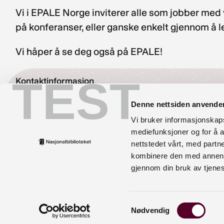
Vi i EPALE Norge inviterer alle som jobber med 
på konferanser, eller ganske enkelt gjennom å le
Vi håper å se deg også på EPALE!
TEST
Kontaktinformasjon
bibliotekutvikling@nb.no
Denne nettsiden anvende
Vi bruker informasjonskapsl
nett.bibliotekutvikling@nb.no
mediefunksjoner og for å a
nettstedet vårt, med part
Telefon:
23 27 60 00
kombinere den med annen in
Postadresse
gjennom din bruk av tjene
Postboks 2674 Solli, 0203 Oslo
Samtykkevalg
Nødvendig