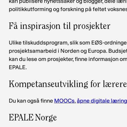
kan publisere nyhetssaker og blogger, dele lær
politikkutforming og forskning på feltet voksne
Få inspirasjon til prosjekter
Ulike tilskuddsprogram, slik som EØS-ordningen
prosjektsamarbeid i Norden og Europa. Budsjette
kan du lese om prosjekter, finne informasjon o
EPALE.
Kompetanseutvikling for lærere
Du kan også finne
MOOCs
,
åpne digitale lærin
EPALE Norge