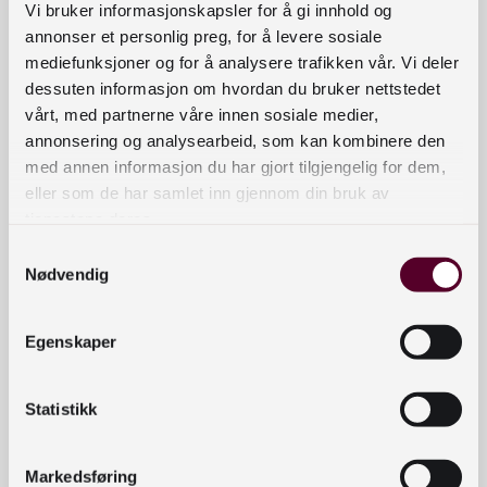
Vi bruker informasjonskapsler for å gi innhold og
tilstandsbilde for de senere ukene.
annonser et personlig preg, for å levere sosiale
De fleste bibliotek i Europa ble stengt for
mediefunksjoner og for å analysere trafikken vår. Vi deler
dessuten informasjon om hvordan du bruker nettstedet
publikum på ubestemt tid fra begynnelsen av
vårt, med partnerne våre innen sosiale medier,
mars. Noen bibliotek tilbyr begrensede
annonsering og analysearbeid, som kan kombinere den
utlånstjenester, men digitale tjenester har fått
med annen informasjon du har gjort tilgjengelig for dem,
størst prioritet.
eller som de har samlet inn gjennom din bruk av
tjenestene deres.
Personalet jobber hjemmefra eller i biblioteket,
Samtykkevalg
men i tråd med smittevernregler. I flere tilfeller
Nødvendig
rapporteres det om personale som er
omdisponert for å hjelpe til med arbeid for
Egenskaper
helsetjenesten.Alternative tjenester for utlån av
fysisk bibliotekmateriale har vokst fram i flere
land og inkluderer
drive-through
,
take away
og
Statistikk
hjemlevering på forskjellige måter.Digitale
tjenester har blitt styrket og utvidet i perioden, og
Markedsføring