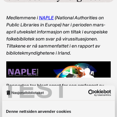
Medlemmene i
NAPLE
(National Authorities on
Public Libraries in Europe) har i perioden mars-
april utvekslet informasjon om tiltak i europeiske
folkebibliotek som svar på virussituasjonen.
Tiltakene er nå sammenfattet i en rapport av
bibliotekmyndighetene i Irland.
TEST
Rapporten tar blant annet for seg omfanget av
nedstenging, aktivitet hos bibliotekansatte,
tilgjengelige bibliotektjenester og
helse-/sikkerhetstiltak. Rapporten dekker
Denne nettsiden anvender cookies
perioden fram til 24. april og kan leses som et