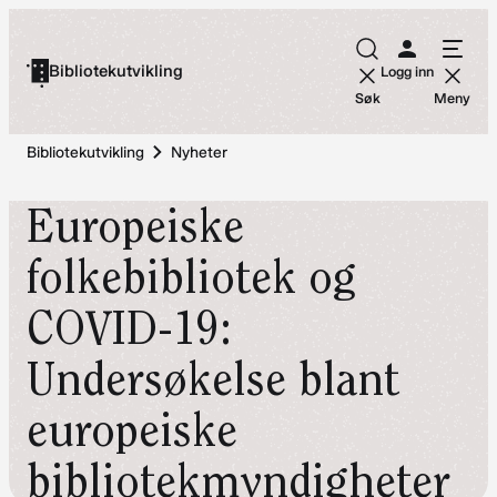
Hopp
til
Bibliotekutvikling
Logg inn
innhold
Søk
Meny
Bibliotekutvikling
Nyheter
Europeiske
folkebibliotek og
COVID-19:
Undersøkelse blant
europeiske
bibliotekmyndigheter