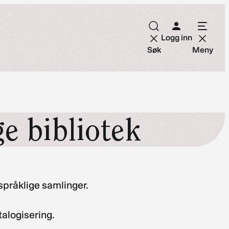
Logg inn
Søk
Meny
ge bibliotek
rspråklige samlinger.
talogisering.