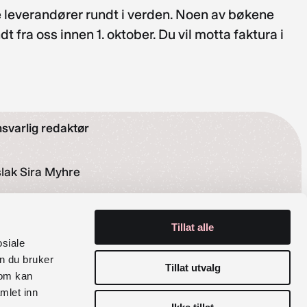
åre leverandører rundt i verden. Noen av bøkene
fra oss innen 1. oktober. Du vil motta faktura i
svarlig redaktør
lak Sira Myhre
rganisasjonsnummer
Tillat alle
6 029 100
osiale
n du bruker
Tillat utvalg
siale medier
som kan
mlet inn
Facebook
Instagram