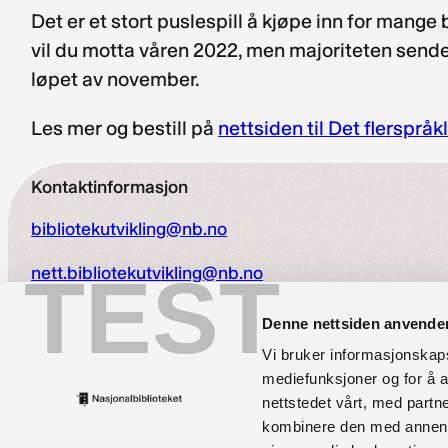
Det er et stort puslespill å kjøpe inn for mange
vil du motta våren 2022, men majoriteten sender 
løpet av november.
Les mer og bestill på
nettsiden til Det flerspråk
Kontaktinformasjon
bibliotekutvikling@nb.no
nett.bibliotekutvikling@nb.no
TEST
Telefon:
23 27 60 00
Denne nettsiden anvende
Vi bruker informasjonskapsl
Postadresse
mediefunksjoner og for å a
Postboks 2674 Solli, 0203 Oslo
nettstedet vårt, med part
kombinere den med annen in