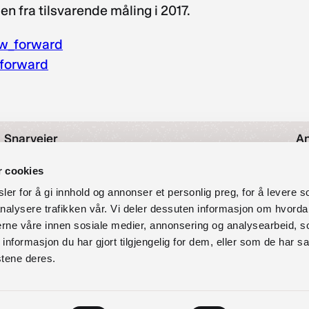
n fra tilsvarende måling i 2017.
ow_forward
forward
Snarveier
An
Nyheter
r cookies
As
Arrangementer
er for å gi innhold og annonser et personlig preg, for å levere s
Om oss
nalysere trafikken vår. Vi deler dessuten informasjon om hvorda
O
Kontakt oss
nerne våre innen sosiale medier, annonsering og analysearbeid, 
Personvernerklæring
formasjon du har gjort tilgjengelig for dem, eller som de har sa
97
Vilkår for bruk av forum
stene deres.
Tilgjengelighetserklæring
So