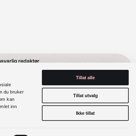
svarlig redaktør
Tillat alle
lak Sira Myhre
osiale
n du bruker
rganisasjonsnummer
Tillat utvalg
som kan
mlet inn
6 029 100
Ikke tillat
siale medier