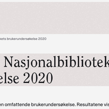
tekets brukerundersøkelse 2020
i Nasjonalbibliote
lse 2020
n omfattende brukerundersøkelse. Resultatene vise