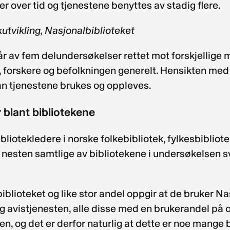
r over tid og tjenestene benyttes av stadig flere.
kutvikling, Nasjonalbiblioteket
r av fem delundersøkelser rettet mot forskjellige
ek, forskere og befolkningen generelt. Hensikten m
n tjenestene brukes og oppleves.
 blant bibliotekene
ibliotekledere i norske folkebibliotek, fylkesbibliot
g nesten samtlige av bibliotekene i undersøkelsen s
blioteket og like stor andel oppgir at de bruker Nas
 og avistjenesten, alle disse med en brukerandel på 
n, og det er derfor naturlig at dette er noe mange b