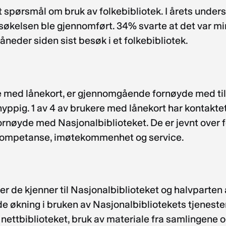
lt spørsmål om bruk av folkebibliotek. I årets unde
dersøkelsen ble gjennomført. 34% svarte at det var 
åneder siden sist besøk i et folkebibliotek.
re med lånekort, er gjennomgående fornøyde med til
hyppig. 1 av 4 av brukere med lånekort har kontakte
 fornøyde med Nasjonalbiblioteket. De er jevnt over
 kompetanse, imøtekommenhet og service.
r de kjenner til Nasjonalbiblioteket og halvparten a
e økning i bruken av Nasjonalbibliotekets tjenester
 nettbiblioteket, bruk av materiale fra samlingene 