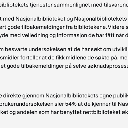
bibliotekets tjenester sammenlignet med tilsvaren
et med Nasjonalbiblioteket og Nasjonalbibliotekets 
rt gode tilbakemeldinger fra bibliotekene. Videre si
yde med veiledning og informasjon de har fått når 
m besvarte undersøkelsen at de har søkt om utvikli
midler forteller at de fikk midlene de søkte på, m
 det gode tilbakemeldinger på selve søknadsprosesse
e direkte gjennom Nasjonalbibliotekets egne publi
brukerundersøkelsen sier 54% at de kjenner til Nasj
teket og andelen som har benyttet nettbiblioteket øke