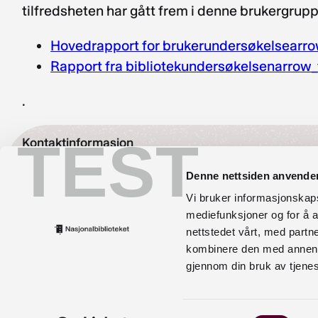
tilfredsheten har gått frem i denne brukergruppe
Hovedrapport for brukerundersøkelse
arr
Rapport fra bibliotekundersøkelsen
arrow_
.
TEST
Kontaktinformasjon
bibliotekutvikling@nb.no
Denne nettsiden anvende
Vi bruker informasjonskapsl
nett.bibliotekutvikling@nb.no
mediefunksjoner og for å a
nettstedet vårt, med part
Telefon:
23 27 60 00
kombinere den med annen in
Postadresse
gjennom din bruk av tjene
Postboks 2674 Solli, 0203 Oslo
Samtykkevalg