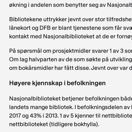
økning i andelen som benytter seg av Nasjonal
Bibliotekene uttrykker jevnt over stor tilfredsh
lånekort og DFB er blant tjenestene som får svæ
kontakt med Nasjonalbiblioteket at de er fornø
På spørsmål om prosjektmidler svarer 1 av 3 so
Om lag halvparten av de som søkte på utviklings
om bokårsmidler har fått disse. Jevnt over var
Høyere kjennskap i befolkningen
Nasjonalbiblioteket betjener befolkningen båd
landets mange bibliotek. I befolkningsdelen av 
2017 og 43% i 2013. 1 av 5 kjenner til nettbiblio
nettbiblioteket (tidligere bokhylla).