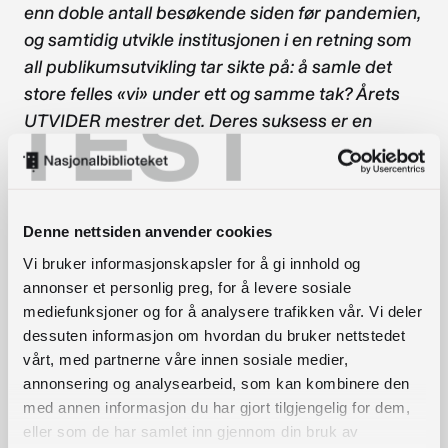
enn doble antall besøkende siden før pandemien,
og samtidig utvikle institusjonen i en retning som
all publikumsutvikling tar sikte på: å samle det
store felles «vi» under ett og samme tak? Årets
TEST
UTVIDER mestrer det. Deres suksess er en
konsekvens av hvordan de ansatte jobber med å
invitere andre til å bruke institusjonsrommet til
egne formål. Fyll det med innhold som i stor grad
har vært medskapt av andre aktører.
Denne nettsiden anvender cookies
Vi bruker informasjonskapsler for å gi innhold og
Suksessen er ikke et resultat av nye ressurser
annonser et personlig preg, for å levere sosiale
eller endrede fysiske rammer. Det er et resultat
mediefunksjoner og for å analysere trafikken vår. Vi deler
av en målrettet, publikumsrettet innsats, hvor
dessuten informasjon om hvordan du bruker nettstedet
man ønsker å bryte ned barrierer mellom
vårt, med partnerne våre innen sosiale medier,
grupper som ofte lever uten sosial kontakt seg
annonsering og analysearbeid, som kan kombinere den
med annen informasjon du har gjort tilgjengelig for dem,
imellom. Årets UTVIDER utsetter folk for
eller som de har samlet inn gjennom din bruk av
hverandre i 1:1-møter og fremstår som uredd og