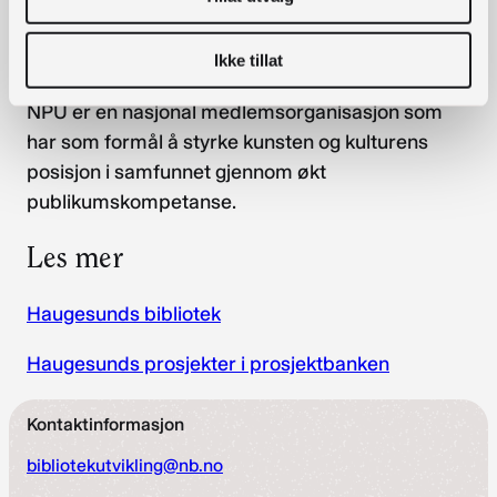
jobber ekstra godt for å inkludere grupper som
faller utenfor, og som greier å engasjere nye
grupper til sitt publikum.
Ikke tillat
NPU er en nasjonal medlemsorganisasjon som
har som formål å styrke kunsten og kulturens
posisjon i samfunnet gjennom økt
publikumskompetanse.
Les mer
Haugesunds bibliotek
Haugesunds prosjekter i prosjektbanken
Kontaktinformasjon
bibliotekutvikling@nb.no